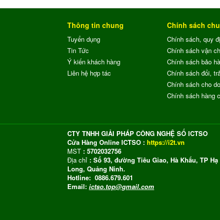
Thông tin chung
Chính sách ch
Tuyển dụng
Chính sách, quy đ
Tin Tức
Chính sách vận c
Ý kiến khách hàng
Chính sách bảo h
Liên hệ hợp tác
Chính sách đổi, trả
Chính sách cho do
Chính sách hàng 
CTY TNHH GIẢI PHÁP CÔNG NGHỆ SỐ ICTSO
Cửa Hàng Online ICTSO :
https://i2t.vn
MST
: 5702032756
Địa chỉ
: Số 93, đường Tiêu Giao, Hà Khẩu, TP Hạ
Long, Quảng Ninh.
Hotline: 0886.679.601
Email:
ictso.top@gmail.com