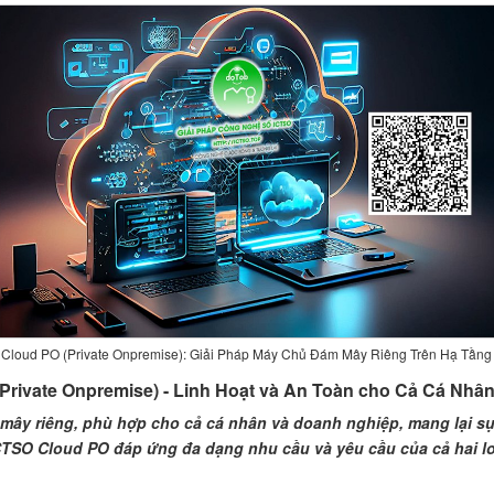
Cloud PO (Private Onpremise): Giải Pháp Máy Chủ Đám Mây Riêng Trên Hạ Tầng
(Private Onpremise) - Linh Hoạt và An Toàn cho Cả Cá Nhâ
ây riêng, phù hợp cho cả cá nhân và doanh nghiệp, mang lại sự 
ICTSO Cloud PO đáp ứng đa dạng nhu cầu và yêu cầu của cả hai l