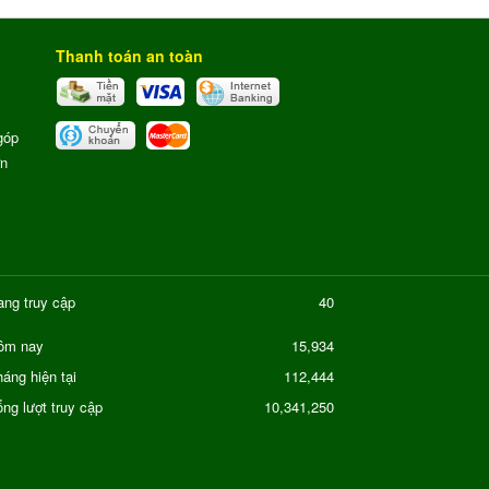
Thanh toán an toàn
góp
ơn
ang truy cập
40
15,934
ôm nay
áng hiện tại
112,444
ng lượt truy cập
10,341,250