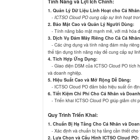
Tính Năng và Lợi Ích Chính:
1. Quản Lý Dữ Liệu Linh Hoạt cho Cá Nhâ
- ICTSO Cloud PO cung cấp sự linh hoạt trong
2. Bảo Mật Cao và Quản Lý Người Dùng:
- Tính năng bảo mật mạnh mẽ, với mã hóa dữ 
3. Dịch Vụ Đám Mây Riêng Cho Cả Cá Nhân
- Các ứng dụng và tính năng đám mây riêng củ
thể tận dụng tính năng này để cung cấp sự lin
4. Tích Hợp Ứng Dụng:
- Giao diện DSM của ICTSO Cloud PO tích hợp 
và doanh nghiệp.
5. Hiệu Suất Cao và Mở Rộng Dễ Dàng:
- ICTSO Cloud PO đảm bảo hiệu suất ổn định 
6. Tiết Kiệm Chi Phí Cho Cá Nhân và Doan
- Triển khai ICTSO Cloud PO giúp giảm chi phí
Quy Trình Triển Khai:
1. Chuẩn Bị Hạ Tầng Cho Cá Nhân và Doan
- Xác định và chuẩn bị hạ tầng cần thiết cho
2. Lựa Chọn và Cấu Hình ICTSO Cloud PO: