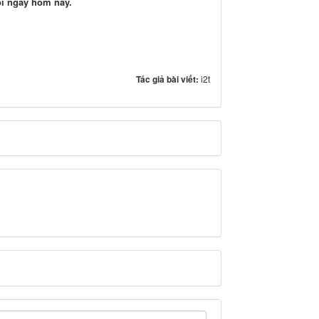
ôi ngay hôm nay.
Tác giả bài viết:
i2t