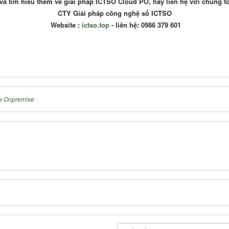
 và tìm hiểu thêm về giải pháp ICTSO Cloud PO, hãy liên hệ với chúng t
CTY Giải pháp công nghệ số ICTSO
Website :
ictso.top
- liên hệ: 0986 379 601
te Onpremise