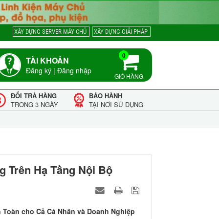
XÂY DỰNG SERVER MÁY CHỦ
XÂY DỰNG GIẢI PHÁP
0
TÀI KHOẢN
Đăng ký
|
Đăng nhập
GIỎ HÀNG
ĐỔI TRẢ HÀNG
BẢO HÀNH
TRONG 3 NGÀY
TẠI NƠI SỬ DỤNG
g Trên Hạ Tầng Nội Bộ
An Toàn cho Cả Cá Nhân và Doanh Nghiệp