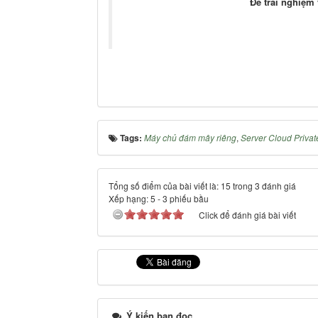
Để trải nghiệm
Tags:
Máy chủ đám mây riêng
,
Server Cloud Priva
Tổng số điểm của bài viết là: 15 trong 3 đánh giá
Xếp hạng:
5
-
3
phiếu bầu
Click để đánh giá bài viết
Ý kiến bạn đọc