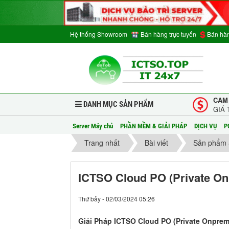
Hệ thống Showroom
Bán hàng trực tuyến
Bán hàn
CAM
DANH MỤC SẢN PHẨM
GIÁ 
Server Máy chủ
PHẦN MỀM & GIẢI PHÁP
DỊCH VỤ
P
Trang nhất
Bài viết
Sản phẩm 
ICTSO Cloud PO (Private On
Thứ bảy - 02/03/2024 05:26
Giải Pháp ICTSO Cloud PO (Private Onprem