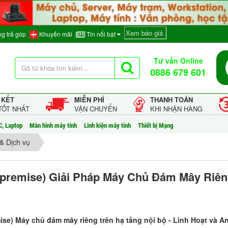
Xem báo giá
g trả góp
Khuyến mãi
Tin nổi bật
Tư vấn Online
0886 679 601
 KẾT
MIỄN PHÍ
THANH TOÁN
TỐT NHẤT
VẬN CHUYỂN
KHI NHẬN HÀNG
C, Laptop
Màn hình máy tính
Linh kiện máy tính
Thiết bị Mạng
& Dịch vụ
premise) Giải Pháp Máy Chủ Đám Mây Riên
ise) Máy chủ đám mây riêng trên hạ tầng nội bộ - Linh Hoạt và 