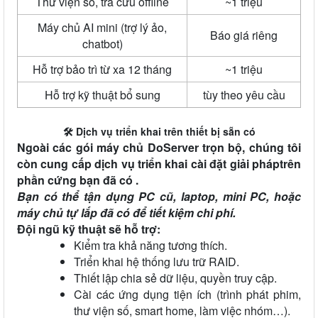
Thư viện số, tra cứu offline
~1 triệu
Máy chủ AI mini (trợ lý ảo,
Báo giá riêng
chatbot)
Hỗ trợ bảo trì từ xa 12 tháng
~1 triệu
Hỗ trợ kỹ thuật bổ sung
tùy theo yêu cầu
🛠️ Dịch vụ triển khai trên thiết bị sẵn có
Ngoài các gói máy chủ DoServer trọn bộ, chúng tôi
còn cung cấp dịch vụ triển khai cài đặt giải pháptrên
phần cứng bạn đã có .
Bạn có thể tận dụng PC cũ, laptop, mini PC, hoặc
máy chủ tự lắp đã có để tiết kiệm chi phí.
Đội ngũ kỹ thuật sẽ hỗ trợ:
Kiểm tra khả năng tương thích.
Triển khai hệ thống lưu trữ RAID.
Thiết lập chia sẻ dữ liệu, quyền truy cập.
Cài các ứng dụng tiện ích (trình phát phim,
thư viện số, smart home, làm việc nhóm…).