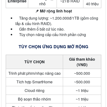
Enterprise
~2TB RAID
nhỏ
40 triệu
📌 Mở rộng linh hoạt
Tăng dung lượng: ~1.200.000đ/1TB (gồm công
lắp & cấu hình RAID).
Gắn thêm ổ bất cứ lúc nào.
Tùy chọn nâng cấp cấu hình phần cứng
TÙY CHỌN ỨNG DỤNG MỞ RỘNG
Giá tham khảo
TÙY CHỌN
(VNĐ)
Trình phát phim/nhạc nâng cao
~500.000
Tích hợp SmartHome
~500.000
Cloud riêng
~1 triệu
Bộ soạn thảo nhóm
~1 triệu