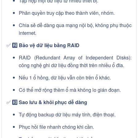
Tập hợp mọi dữ liệu từ nhiều thiết bị.
Phân quyền truy cập theo thành viên, nhóm.
Chia sẻ dễ dàng qua mạng nội bộ, không phụ thuộc
internet.
✅
2️⃣ Bảo vệ dữ liệu bằng RAID
RAID (Redundant Array of Independent Disks):
công nghệ ghi dữ liệu đồng thời trên nhiều ổ đĩa.
Nếu 1 ổ hỏng, dữ liệu vẫn còn trên ổ khác.
Có thể mở rộng thêm ổ mà không lo gián đoạn.
✅
3️⃣ Sao lưu & khôi phục dễ dàng
Tự động backup dữ liệu máy tính, điện thoại.
Phục hồi file nhanh chóng khi cần.