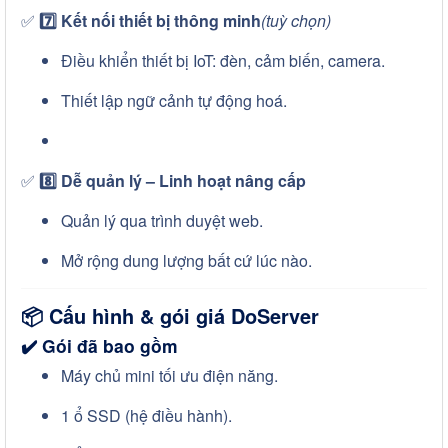
✅
7️⃣ Kết nối thiết bị thông minh
(tuỳ chọn)
Điều khiển thiết bị IoT: đèn, cảm biến, camera.
Thiết lập ngữ cảnh tự động hoá.
✅
8️⃣ Dễ quản lý – Linh hoạt nâng cấp
Quản lý qua trình duyệt web.
Mở rộng dung lượng bất cứ lúc nào.
📦
Cấu hình & gói giá DoServer
✔️
Gói đã bao gồm
Máy chủ mini tối ưu điện năng.
1 ổ SSD (hệ điều hành).