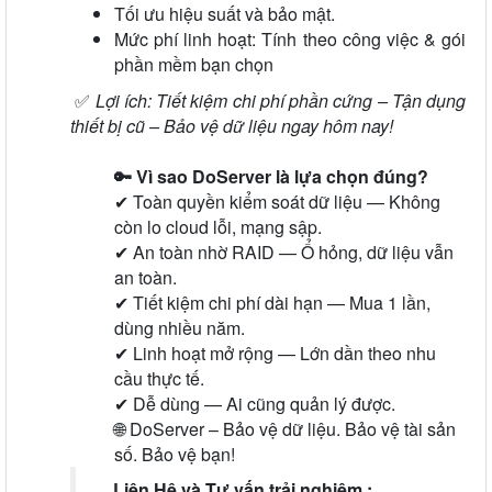
Tối ưu hiệu suất và bảo mật.
Mức phí linh hoạt: Tính theo công việc & gói
phần mềm bạn chọn
✅
Lợi ích: Tiết kiệm chi phí phần cứng – Tận dụng
thiết bị cũ – Bảo vệ dữ liệu ngay hôm nay!
🔑 Vì sao DoServer là lựa chọn đúng?
✔ Toàn quyền kiểm soát dữ liệu — Không
còn lo cloud lỗi, mạng sập.
✔ An toàn nhờ RAID — Ổ hỏng, dữ liệu vẫn
an toàn.
✔ Tiết kiệm chi phí dài hạn — Mua 1 lần,
dùng nhiều năm.
✔ Linh hoạt mở rộng — Lớn dần theo nhu
cầu thực tế.
✔ Dễ dùng — Ai cũng quản lý được.
🌐 DoServer – Bảo vệ dữ liệu. Bảo vệ tài sản
số. Bảo vệ bạn!
Liên Hệ và Tư vấn trải nghiệm :