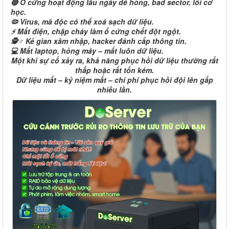
🔴 Ổ cứng hoạt động lâu ngày dễ hỏng, bad sector, lỗi cơ
học.
🦠 Virus, mã độc có thể xoá sạch dữ liệu.
⚡ Mất điện, chập cháy làm ổ cứng chết đột ngột.
🕵️♂️ Kẻ gian xâm nhập, hacker đánh cắp thông tin.
💻 Mất laptop, hỏng máy – mất luôn dữ liệu.
Một khi sự cố xảy ra, khả năng phục hồi dữ liệu thường rất
thấp hoặc rất tốn kém.
Dữ liệu mất – kỷ niệm mất – chi phí phục hồi đội lên gấp
nhiều lần.