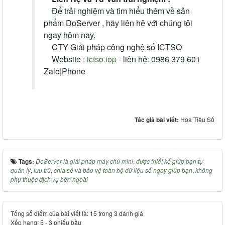
Để trải nghiệm và tìm hiểu thêm về sản
phẩm DoServer , hãy liên hệ với chúng tôi
ngay hôm nay.
CTY Giải pháp công nghệ số ICTSO
Website :
ictso.top
- liên hệ: 0986 379 601
Zalo|Phone
Tác giả bài viết:
Hoa Tiêu Số
Tags:
DoServer là giải pháp máy chủ mini
,
được thiết kế giúp bạn tự
quản lý
,
lưu trữ
,
chia sẻ và bảo vệ toàn bộ dữ liệu số ngay giúp bạn
,
không
phụ thuộc dịch vụ bên ngoài
Tổng số điểm của bài viết là: 15 trong 3 đánh giá
Xếp hạng:
5
-
3
phiếu bầu