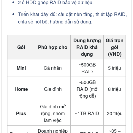
2 ổ HDD ghép RAID bảo vệ dữ liệu.
Triển khai đầy đủ: cài đặt nền tảng, thiết lập RAID,
chia sẻ nội bộ, hướng dẫn sử dụng.
Dung lượng
Giá trọn
Gói
Phù hợp cho
RAID khả
gói
dụng
(VNĐ)
~500GB
Mini
Cá nhân
5 triệu
RAID
~500GB
Home
Gia đình
RAID (mở
8 triệu
rộng dễ)
Gia đình mở
Plus
rộng, nhóm
~1TB RAID
20 triệu
làm việc
Doanh nghiệp
~35 –