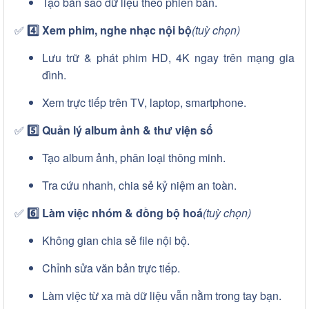
Tạo bản sao dữ liệu theo phiên bản.
✅
4️⃣ Xem phim, nghe nhạc nội bộ
(tuỳ chọn)
Lưu trữ & phát phim HD, 4K ngay trên mạng gia
đình.
Xem trực tiếp trên TV, laptop, smartphone.
✅
5️⃣ Quản lý album ảnh & thư viện số
Tạo album ảnh, phân loại thông minh.
Tra cứu nhanh, chia sẻ kỷ niệm an toàn.
✅
6️⃣ Làm việc nhóm & đồng bộ hoá
(tuỳ chọn)
Không gian chia sẻ file nội bộ.
Chỉnh sửa văn bản trực tiếp.
Làm việc từ xa mà dữ liệu vẫn nằm trong tay bạn.