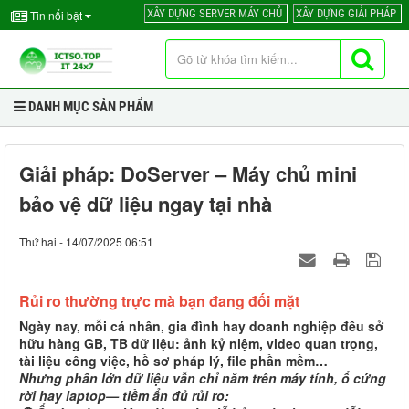
XÂY DỰNG SERVER MÁY CHỦ
XÂY DỰNG GIẢI PHÁP
Tin nổi bật
DANH MỤC SẢN PHẨM
Giải pháp: DoServer – Máy chủ mini
bảo vệ dữ liệu ngay tại nhà
Thứ hai - 14/07/2025 06:51
Rủi ro thường trực mà bạn đang đối mặt
Ngày nay, mỗi cá nhân, gia đình hay doanh nghiệp đều sở
hữu hàng GB, TB dữ liệu: ảnh kỷ niệm, video quan trọng,
tài liệu công việc, hồ sơ pháp lý, file phần mềm…
Nhưng phần lớn dữ liệu vẫn chỉ nằm trên máy tính, ổ cứng
rời hay laptop— tiềm ẩn đủ rủi ro: