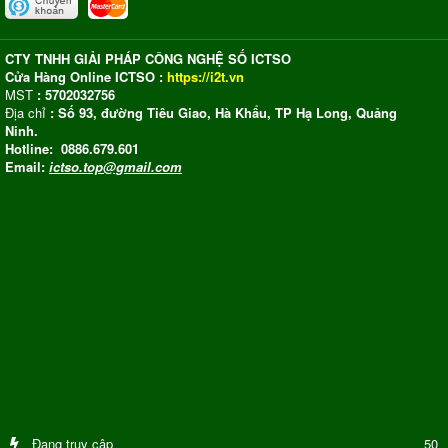
CTY TNHH GIẢI PHÁP CÔNG NGHỆ SỐ ICTSO
Cửa Hàng Online ICTSO :
https://i2t.vn
MST
: 5702032756
Địa chỉ
: Số 93, đường Tiêu Giao, Hà Khẩu, TP Hạ Long, Quảng
Ninh.
Hotline: 0886.679.601
Email:
ictso.top@gmail.com
Đang truy cập
50