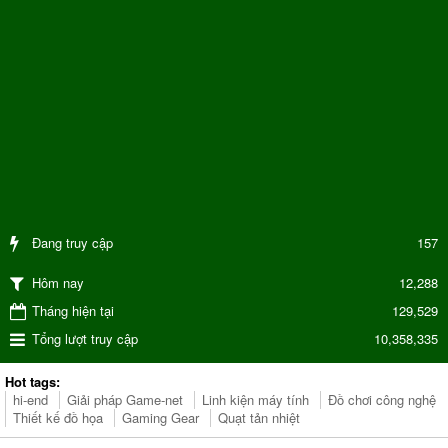
Đang truy cập
157
12,288
Hôm nay
Tháng hiện tại
129,529
Tổng lượt truy cập
10,358,335
Hot tags:
hi-end
Giải pháp Game-net
Linh kiện máy tính
Đồ chơi công nghệ
Thiết kế đồ họa
Gaming Gear
Quạt tản nhiệt