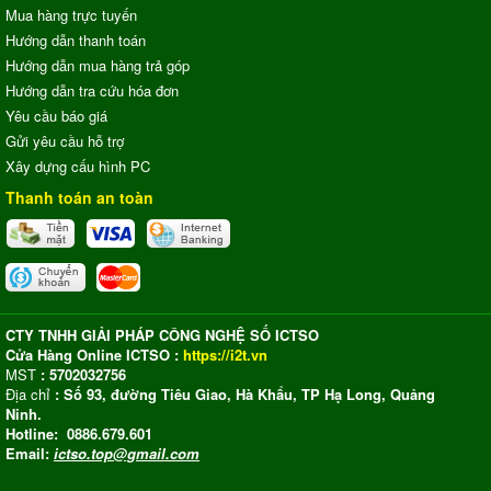
Mua hàng trực tuyến
Hướng dẫn thanh toán
Hướng dẫn mua hàng trả góp
Hướng dẫn tra cứu hóa đơn
Yêu cầu báo giá
Gửi yêu cầu hỗ trợ
Xây dựng cấu hình PC
Thanh toán an toàn
CTY TNHH GIẢI PHÁP CÔNG NGHỆ SỐ ICTSO
Cửa Hàng Online ICTSO :
https://i2t.vn
MST
: 5702032756
Địa chỉ
: Số 93, đường Tiêu Giao, Hà Khẩu, TP Hạ Long, Quảng
Ninh.
Hotline: 0886.679.601
Email:
ictso.top@gmail.com