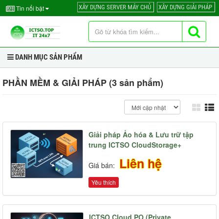
XÂY DỰNG SERVER MÁY CHỦ
XÂY DỰNG GIẢI PHÁP
Tin nổi bật
DANH MỤC SẢN PHẨM
PHẦN MỀM & GIẢI PHÁP (3 sản phẩm)
Giải pháp Ảo hóa & Lưu trữ tập
trung ICTSO CloudStorage+
Liên hệ
Giá bán:
Yêu thích
ICTSO Cloud PO (Private