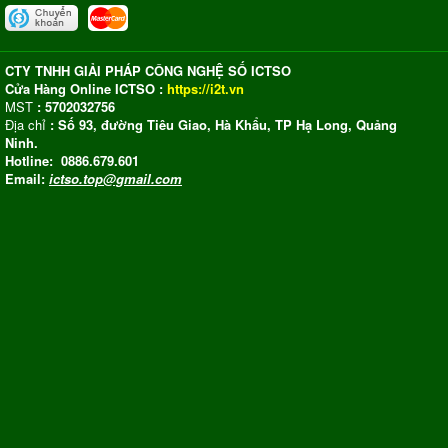
CTY TNHH GIẢI PHÁP CÔNG NGHỆ SỐ ICTSO
Cửa Hàng Online ICTSO :
https://i2t.vn
MST
: 5702032756
Địa chỉ
: Số 93, đường Tiêu Giao, Hà Khẩu, TP Hạ Long, Quảng
Ninh.
Hotline: 0886.679.601
Email:
ictso.top@gmail.com