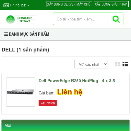
XÂY DỰNG SERVER MÁY CHỦ
XÂY DỰNG GIẢI PHÁP
Tin nổi bật
DANH MỤC SẢN PHẨM
DELL (1 sản phẩm)
Dell PowerEdge R250 HotPlug - 4 x 3.5
Liên hệ
Giá bán:
Yêu thích
Mới