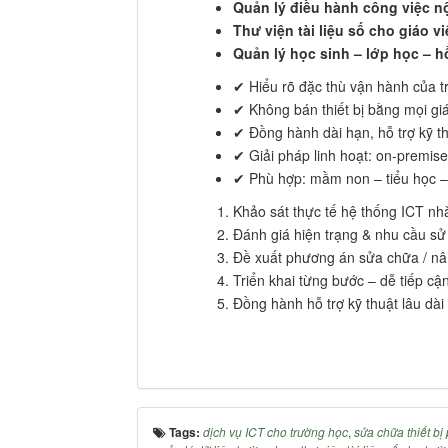
Quản lý điều hành công việc n
Thư viện tài liệu số cho giáo v
Quản lý học sinh – lớp học – h
✔ Hiểu rõ đặc thù vận hành của 
✔ Không bán thiết bị bằng mọi giá
✔ Đồng hành dài hạn, hỗ trợ kỹ th
✔ Giải pháp linh hoạt: on‑premise
✔ Phù hợp: mầm non – tiểu học 
Khảo sát thực tế hệ thống ICT nh
Đánh giá hiện trạng & nhu cầu s
Đề xuất phương án sửa chữa / nân
Triển khai từng bước – dễ tiếp cậ
Đồng hành hỗ trợ kỹ thuật lâu dài
Tags:
dịch vụ ICT cho trường học
,
sửa chữa thiết b