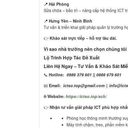
📍 Hải Phòng
Sửa chữa – bảo trì – nâng cấp hệ thống ICT 
📍 Hưng Yên – Ninh Bình
Tư vấn & triển khai giải pháp quản lý trường
👉
Khảo sát trực tiếp – hỗ trợ lâu dài.
Vì sao nhà trường nên chọn chúng tôi
Lộ Trình Hợp Tác Đề Xuất
Liên Hệ Ngay – Tư Vấn & Khảo Sát Miễ
📞
Hotline:
0986 379 601 || 0886 679 601
📧
Email:
ictso.top@gmail.com
||
info@icts
🌐
Website:
https://ictso.top/sch/
👉
Nhận tư vấn giải pháp ICT phù hợp nhấ
Phòng học thông minh thường xuy
Máy tính chậm, treo, phần mềm k