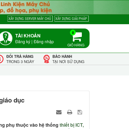
XÂY DỰNG SERVER MÁY CHỦ
XÂY DỰNG GIẢI PHÁP
0
TÀI KHOẢN
Đăng ký
|
Đăng nhập
GIỎ HÀNG
ĐỔI TRẢ HÀNG
BẢO HÀNH
TRONG 3 NGÀY
TẠI NƠI SỬ DỤNG
giáo dục
àng phụ thuộc vào hệ thống
thiết bị ICT,