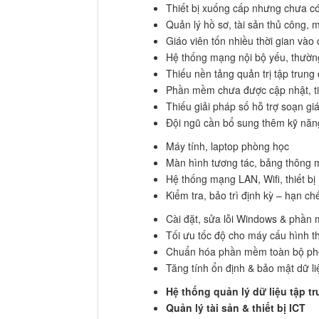
Thiết bị xuống cấp nhưng chưa c
Quản lý hồ sơ, tài sản thủ công, m
Giáo viên tốn nhiều thời gian vào
Hệ thống mạng nội bộ yếu, thườn
Thiếu nền tảng quản trị tập trung 
Phần mềm chưa được cập nhật, ti
Thiếu giải pháp số hỗ trợ soạn gi
Đội ngũ cần bổ sung thêm kỹ năng 
Máy tính, laptop phòng học
Màn hình tương tác, bảng thông 
Hệ thống mạng LAN, Wifi, thiết b
Kiểm tra, bảo trì định kỳ – hạn c
Cài đặt, sửa lỗi Windows & phần
Tối ưu tốc độ cho máy cấu hình t
Chuẩn hóa phần mềm toàn bộ p
Tăng tính ổn định & bảo mật dữ li
Hệ thống quản lý dữ liệu tập t
Quản lý tài sản & thiết bị ICT