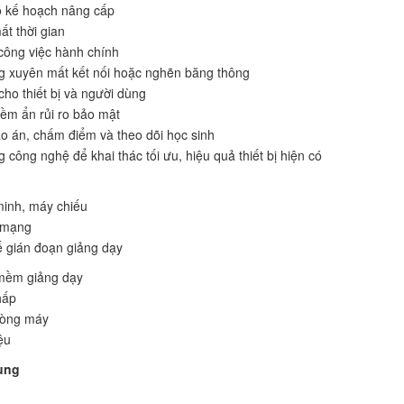
ó kế hoạch nâng cấp
ất thời gian
 công việc hành chính
g xuyên mất kết nối hoặc nghẽn băng thông
cho thiết bị và người dùng
ềm ẩn rủi ro bảo mật
áo án, chấm điểm và theo dõi học sinh
công nghệ để khai thác tối ưu, hiệu quả thiết bị hiện có
minh, máy chiếu
ị mạng
hế gián đoạn giảng dạy
 mềm giảng dạy
hấp
hòng máy
ệu
rung