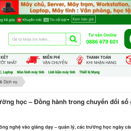
Xem báo giá
g trả góp
Khuyến mãi
Tin nổi bật
Tư vấn Online
0886 679 601
 KẾT
MIỄN PHÍ
THANH TOÁN
TỐT NHẤT
VẬN CHUYỂN
KHI NHẬN HÀNG
C, Laptop
Màn hình máy tính
Linh kiện máy tính
Thiết bị Mạng
& Dịch vụ
rường học – Đồng hành trong chuyển đổi số 
công nghệ vào giảng dạy – quản lý, các trường học ngày c