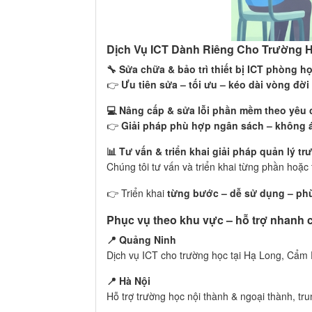
Dịch Vụ ICT Dành Riêng Cho Trường 
🔧 Sửa chữa & bảo trì thiết bị ICT phòng 
👉
Ưu tiên sửa – tối ưu – kéo dài vòng đời 
💻 Nâng cấp & sửa lỗi phần mềm theo yêu 
👉
Giải pháp phù hợp ngân sách – không á
📊 Tư vấn & triển khai giải pháp quản lý t
Chúng tôi tư vấn và triển khai từng phần hoặc 
👉 Triển khai
từng bước – dễ sử dụng – ph
Phục vụ theo khu vực – hỗ trợ nhanh
📍 Quảng Ninh
Dịch vụ ICT cho trường học tại Hạ Long, Cẩm
📍 Hà Nội
Hỗ trợ trường học nội thành & ngoại thành, tru