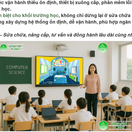
iệc vận hành thiếu ổn định, thiết bị xuống cấp, phần mềm lỗi
 học.
n biệt cho khối trường học
, không chỉ dừng lại ở sửa chữa 
ng xây dựng hệ thống
ổn định, dễ vận hành, phù hợp ngân 
– Sửa chữa, nâng cấp, tư vấn và đồng hành lâu dài cùng n