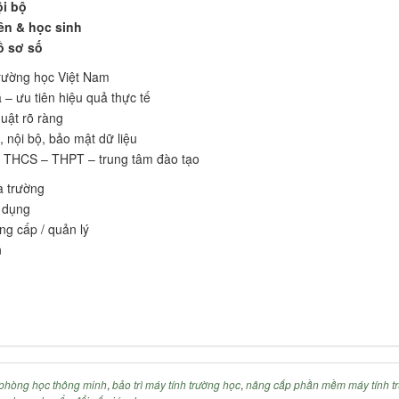
ội bộ
iên & học sinh
ồ sơ số
trường học Việt Nam
 – ưu tiên hiệu quả thực tế
uật rõ ràng
, nội bộ, bảo mật dữ liệu
– THCS – THPT – trung tâm đào tạo
à trường
ử dụng
g cấp / quản lý
n
ị phòng học thông minh
,
bảo trì máy tính trường học
,
nâng cấp phần mềm máy tính t