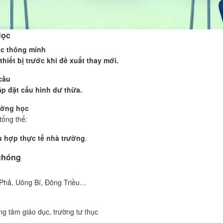
Học
học thông minh
thiết bị trước khi đề xuất thay mới.
cầu
p đặt cấu hình dư thừa.
rường học
tổng thể:
ù hợp thực tế nhà trường
.
 chóng
 Phả, Uông Bí, Đông Triều…
ng tâm giáo dục, trường tư thục