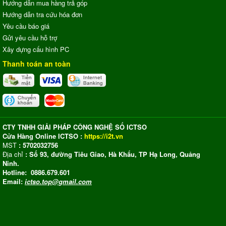
Hướng dẫn mua hàng trả góp
Hướng dẫn tra cứu hóa đơn
Yêu cầu báo giá
Gửi yêu cầu hỗ trợ
Xây dựng cấu hình PC
Thanh toán an toàn
CTY TNHH GIẢI PHÁP CÔNG NGHỆ SỐ ICTSO
Cửa Hàng Online ICTSO :
https://i2t.vn
MST
: 5702032756
Địa chỉ
: Số 93, đường Tiêu Giao, Hà Khẩu, TP Hạ Long, Quảng
Ninh.
Hotline: 0886.679.601
Email:
ictso.top@gmail.com