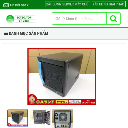
XÂY DỰNG SERVER MÁY CHỦ
XÂY DỰNG GIẢI PHÁP
Tin nổi bật
DANH MỤC SẢN PHẨM