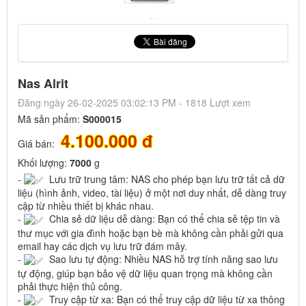
Nas Alrit
Đăng ngày 26-02-2025 03:02:13 PM - 1818 Lượt xem
Mã sản phẩm:
S000015
4.100.000 đ
Giá bán:
Khối lượng:
7000
g
-
Lưu trữ trung tâm: NAS cho phép bạn lưu trữ tất cả dữ
liệu (hình ảnh, video, tài liệu) ở một nơi duy nhất, dễ dàng truy
cập từ nhiều thiết bị khác nhau.
-
Chia sẻ dữ liệu dễ dàng: Bạn có thể chia sẻ tệp tin và
thư mục với gia đình hoặc bạn bè mà không cần phải gửi qua
email hay các dịch vụ lưu trữ đám mây.
-
Sao lưu tự động: Nhiều NAS hỗ trợ tính năng sao lưu
tự động, giúp bạn bảo vệ dữ liệu quan trọng mà không cần
phải thực hiện thủ công.
-
Truy cập từ xa: Bạn có thể truy cập dữ liệu từ xa thông