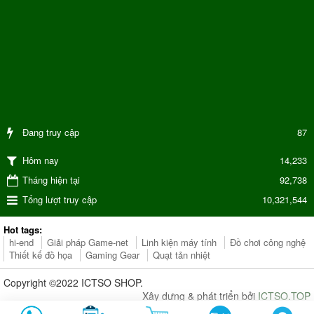
Đang truy cập
87
14,233
Hôm nay
Tháng hiện tại
92,738
Tổng lượt truy cập
10,321,544
Hot tags:
hi-end
Giải pháp Game-net
Linh kiện máy tính
Đồ chơi công nghệ
Thiết kế đồ họa
Gaming Gear
Quạt tản nhiệt
Copyright ©2022 ICTSO SHOP.
Xây dựng & phát triển bởi
ICTSO.TOP