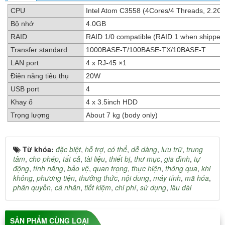
CPU
Intel Atom C3558 (4Cores/4 Threads, 2.2
Bộ nhớ
4.0GB
RAID
RAID 1/0 compatible (RAID 1 when shipped) 
Transfer standard
1000BASE-T/100BASE-TX/10BASE-T
LAN port
4 x RJ-45 ×1
Điện năng tiêu thụ
20W
USB port
4
Khay ổ
4 x 3.5inch HDD
Trọng lượng
About 7 kg (body only)
Từ khóa:
đặc biệt
,
hỗ trợ
,
có thể
,
dễ dàng
,
lưu trữ
,
trung
tâm
,
cho phép
,
tất cả
,
tài liệu
,
thiết bị
,
thư mục
,
gia đình
,
tự
động
,
tính năng
,
bảo vệ
,
quan trọng
,
thực hiện
,
thông qua
,
khi
không
,
phương tiện
,
thưởng thức
,
nội dung
,
máy tính
,
mã hóa
,
phân quyền
,
cá nhân
,
tiết kiệm
,
chi phí
,
sử dụng
,
lâu dài
SẢN PHẨM CÙNG LOẠI