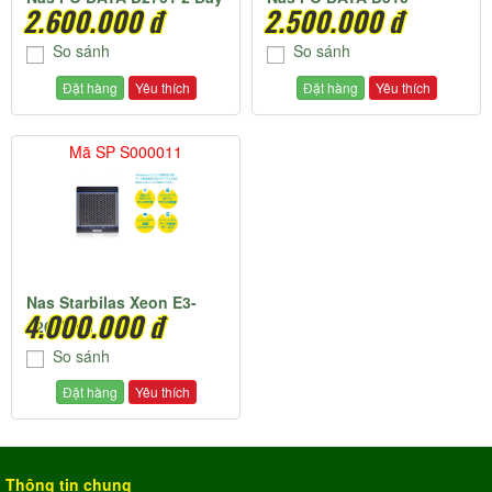
2.600.000 đ
2.500.000 đ
So sánh
So sánh
Đặt hàng
Yêu thích
Đặt hàng
Yêu thích
Mã SP S000011
Nas Starbilas Xeon E3-
4.000.000 đ
1268L v3
So sánh
Đặt hàng
Yêu thích
Thông tin chung