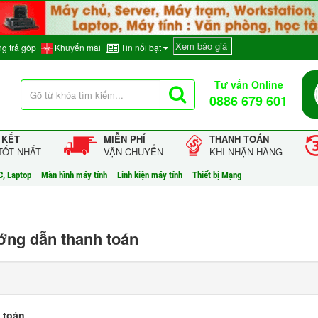
Xem báo giá
g trả góp
Khuyến mãi
Tin nổi bật
Tư vấn Online
0886 679 601
 KẾT
MIỄN PHÍ
THANH TOÁN
TỐT NHẤT
VẬN CHUYỂN
KHI NHẬN HÀNG
C, Laptop
Màn hình máy tính
Linh kiện máy tính
Thiết bị Mạng
ng dẫn thanh toán
 toán