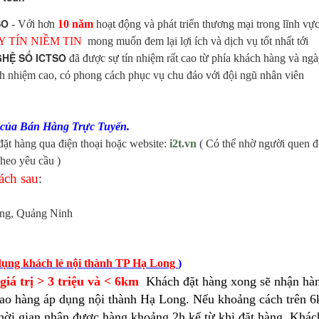
SO
- Với hơn
10 năm
hoạt động và phát triển thương mại trong lĩnh vự
 TÍN NIỀM TIN
mong muốn đem lại lợi ích và dịch vụ tốt nhất tới
GHỆ SỐ ICTSO
đã được sự tín nhiệm rất cao từ phía khách hàng và ng
ánh nhiệm cao, có phong cách phục vụ chu đáo với đội ngũ nhân viên
m của Bán Hàng Trực Tuyến.
ặt hàng qua điện thoại hoặc website:
i2t.vn
( Có thể nhờ người quen 
heo yêu cầu )
ách sau
:
ong, Quảng Ninh
ụng khách lẻ nội thành TP Hạ Long
)
iá trị > 3 triệu và < 6km
Khách đặt hàng xong sẽ nhận hà
 giao hàng áp dụng nội thành Hạ Long. Nếu khoảng cách trên 
hời gian nhận được hàng khoảng 2h kể từ khi đặt hàng. Khác