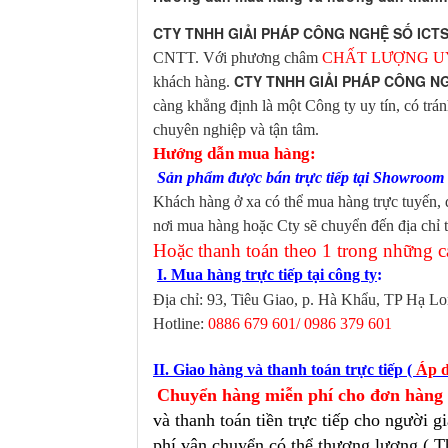
CTY TNHH GIẢI PHÁP CÔNG NGHỆ SỐ ICT
CNTT. Với phương châm
CHẤT LƯỢNG UY
CTY TNHH GIẢI PHÁP CÔNG N
khách hàng.
càng khẳng định là một Công ty uy tín, có tr
chuyên nghiệp và tận tâm.
Hướng dẫn mua hàng:
Sản phẩm được bán trực tiếp tại Showroo
Khách hàng ở xa có thể mua hàng trực tuyến, đ
nơi mua hàng hoặc Cty sẽ chuyển đến địa chỉ t
Hoặc thanh toán theo 1 trong những c
I. Mua hàng trực tiếp tại công ty
:
Địa chỉ: 93, Tiêu Giao, p. Hà Khẩu, TP Hạ L
Hotline:
0886 679 601/ 0986 379 601
II. Giao hàng và thanh toán trực tiếp (
Áp d
Chuyển hàng miễn phí cho đơn hàng g
và thanh toán tiền trực tiếp cho người
phí vận chuyển có thể thương lượng ( T