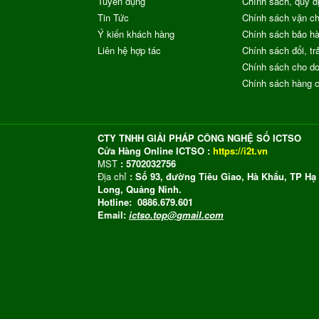
Tuyển dụng
Chính sách, quy đ
Tin Tức
Chính sách vận c
Ý kiến khách hàng
Chính sách bảo h
Liên hệ hợp tác
Chính sách đổi, trả
Chính sách cho do
Chính sách hàng 
CTY TNHH GIẢI PHÁP CÔNG NGHỆ SỐ ICTSO
Cửa Hàng Online ICTSO :
https://i2t.vn
MST
: 5702032756
Địa chỉ
: Số 93, đường Tiêu Giao, Hà Khẩu, TP Hạ
Long, Quảng Ninh.
Hotline: 0886.679.601
Email:
ictso.top@gmail.com