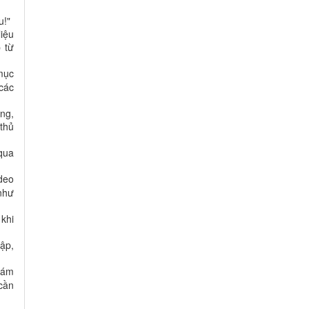
u!"
iệu
p từ
 mục
các
ng,
 thủ
qua
deo
như
khi
ập,
 đám
 cần