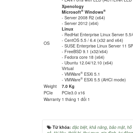
Xpenology
®
®
Microsoft
Windows
- Server 2008 R2 (x64)
- Server 2012 (x64)
Linux
- RedHat Enterprise Linux Server 5.5/
- CentOS 5.5 / 6.4 (x32 and x64)
OS
- SUSE Enterprise Linux Server 11 S
- FreeBSD 9.1 (x32/x64)
- Fedora core 18 (x64)
- Ubuntu 12.04/12.10 (x64)
Virtual
®
- VMWare
ESXi 5.1
®
- VMWare
ESXi 5.5 (AHCI mode)
Weight
7.0 Kg
PCIe
PCIe3.0 x16
Warranty
1 tháng 1 đổi 1
Từ khóa:
đặc biệt
,
khả năng
,
bảo mật
,
hỗ 
cả
,
tài liệu
,
thiết bị
,
thư mục
,
gia đình
,
tự động