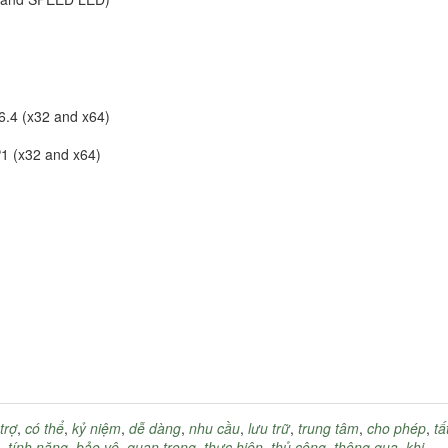
6.4 (x32 and x64)
P1 (x32 and x64)
trợ
,
có thể
,
kỷ niệm
,
dễ dàng
,
nhu cầu
,
lưu trữ
,
trung tâm
,
cho phép
,
tấ
,
tính năng
,
bảo vệ
,
quan trọng
,
thực hiện
,
thủ công
,
thông qua
,
khi