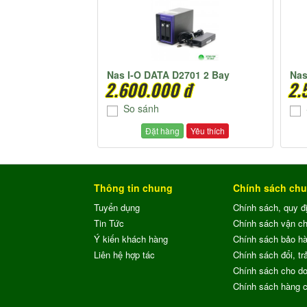
Nas I-O DATA D2701 2 Bay
Nas
2.600.000 đ
2.
So sánh
Đặt hàng
Yêu thích
Thông tin chung
Chính sách ch
Tuyển dụng
Chính sách, quy đ
Tin Tức
Chính sách vận c
Ý kiến khách hàng
Chính sách bảo h
Liên hệ hợp tác
Chính sách đổi, trả
Chính sách cho do
Chính sách hàng 