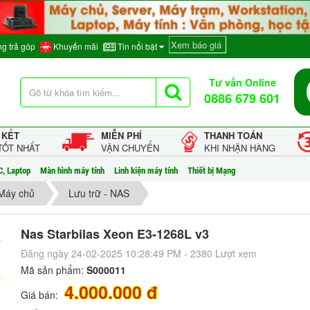
Xem báo giá
g trả góp
Khuyến mãi
Tin nổi bật
Tư vấn Online
0886 679 601
 KẾT
MIỄN PHÍ
THANH TOÁN
TỐT NHẤT
VẬN CHUYỂN
KHI NHẬN HÀNG
C, Laptop
Màn hình máy tính
Linh kiện máy tính
Thiết bị Mạng
Máy chủ
Lưu trữ - NAS
Nas Starbilas Xeon E3-1268L v3
Đăng ngày 24-02-2025 10:28:49 PM - 2380 Lượt xem
Mã sản phẩm:
S000011
4.000.000 đ
Giá bán: