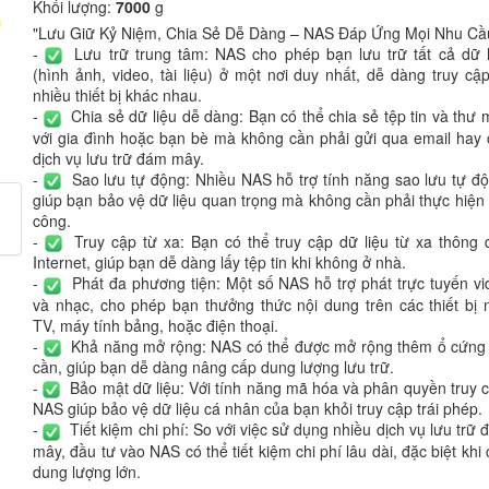
Khối lượng:
7000
g
"Lưu Giữ Kỷ Niệm, Chia Sẻ Dễ Dàng – NAS Đáp Ứng Mọi Nhu Cầ
-
Lưu trữ trung tâm: NAS cho phép bạn lưu trữ tất cả dữ l
(hình ảnh, video, tài liệu) ở một nơi duy nhất, dễ dàng truy cậ
nhiều thiết bị khác nhau.
-
Chia sẻ dữ liệu dễ dàng: Bạn có thể chia sẻ tệp tin và thư
với gia đình hoặc bạn bè mà không cần phải gửi qua email hay 
dịch vụ lưu trữ đám mây.
-
Sao lưu tự động: Nhiều NAS hỗ trợ tính năng sao lưu tự độ
giúp bạn bảo vệ dữ liệu quan trọng mà không cần phải thực hiện
công.
-
Truy cập từ xa: Bạn có thể truy cập dữ liệu từ xa thông 
Internet, giúp bạn dễ dàng lấy tệp tin khi không ở nhà.
-
Phát đa phương tiện: Một số NAS hỗ trợ phát trực tuyến vi
và nhạc, cho phép bạn thưởng thức nội dung trên các thiết bị 
TV, máy tính bảng, hoặc điện thoại.
-
Khả năng mở rộng: NAS có thể được mở rộng thêm ổ cứng 
cần, giúp bạn dễ dàng nâng cấp dung lượng lưu trữ.
-
Bảo mật dữ liệu: Với tính năng mã hóa và phân quyền truy c
NAS giúp bảo vệ dữ liệu cá nhân của bạn khỏi truy cập trái phép.
-
Tiết kiệm chi phí: So với việc sử dụng nhiều dịch vụ lưu trữ
mây, đầu tư vào NAS có thể tiết kiệm chi phí lâu dài, đặc biệt khi
dung lượng lớn.