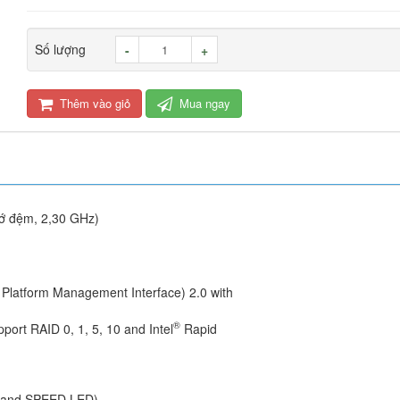
Số lượng
-
+
Thêm vào giỏ
Mua ngay
ớ đệm, 2,30 GHz)
 Platform Management Interface) 2.0 with
®
ort RAID 0, 1, 5, 10 and Intel
Rapid
D and SPEED LED)