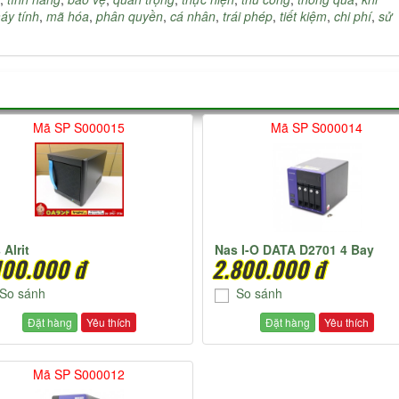
áy tính
,
mã hóa
,
phân quyền
,
cá nhân
,
trái phép
,
tiết kiệm
,
chi phí
,
sử
Mã SP S000015
Mã SP S000014
 Alrit
Nas I-O DATA D2701 4 Bay
100.000 đ
2.800.000 đ
So sánh
So sánh
Đặt hàng
Yêu thích
Đặt hàng
Yêu thích
Mã SP S000012