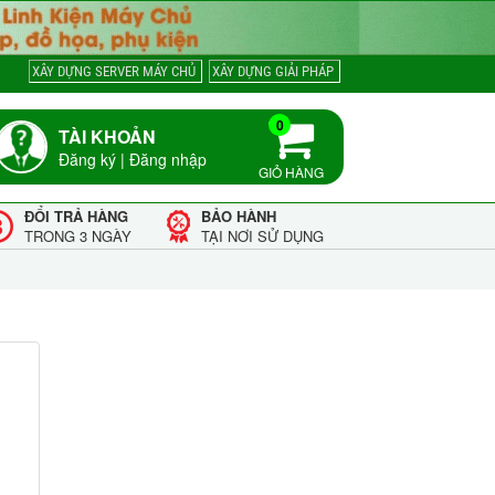
XÂY DỰNG SERVER MÁY CHỦ
XÂY DỰNG GIẢI PHÁP
0
TÀI KHOẢN
Đăng ký
|
Đăng nhập
GIỎ HÀNG
ĐỔI TRẢ HÀNG
BẢO HÀNH
TRONG 3 NGÀY
TẠI NƠI SỬ DỤNG