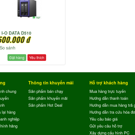
 I-O DATA D510
500.000 đ
So sánh
Đặt hàng
Yêu thích
ung
Thông tin khuyến mãi
Hỗ trợ khách hàng
ịnh chung
Sản phẩm bán chạy
Mua hàng trực tuyến
huyển
Sản phẩm khuyến mãi
Hướng dẫn thanh toán
ành
Sản phẩm Hot Deal
Hướng dẫn mua hàng trả 
 lại hàng
Hướng dẫn tra cứu hóa đ
anh nghiệp
Yêu cầu báo giá
chính hãng
Gửi yêu cầu hỗ trợ
Xây dựng cấu hình PC