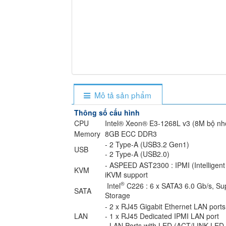
Mô tả sản phẩm
Thông số cấu hình
CPU
Intel® Xeon® E3-1268L v3 (8M bộ nh
Memory
8GB ECC DDR3
- 2 Type-A (USB3.2 Gen1)
USB
- 2 Type-A (USB2.0)
- ASPEED AST2300 : IPMI (Intelligent
KVM
iKVM support
®
Intel
C226 : 6 x SATA3 6.0 Gb/s, Supp
SATA
Storage
- 2 x RJ45 Gigabit Ethernet LAN ports
LAN
- 1 x RJ45 Dedicated IPMI LAN port
- LAN Ports with LED (ACT/LINK LE