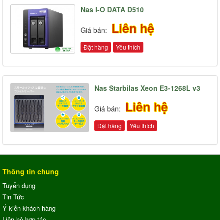
Nas I-O DATA D510
Liên hệ
Giá bán:
Đặt hàng
Yêu thích
Nas Starbilas Xeon E3-1268L v3
Liên hệ
Giá bán:
Đặt hàng
Yêu thích
Thông tin chung
Tuyển dụng
Tin Tức
Ý kiến khách hàng
Liên hệ hợp tác