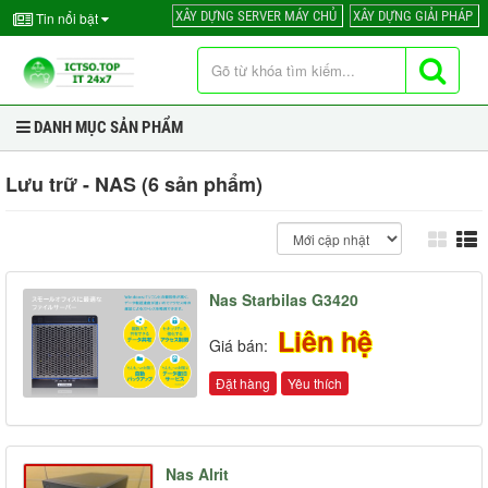
XÂY DỰNG SERVER MÁY CHỦ
XÂY DỰNG GIẢI PHÁP
Tin nổi bật
DANH MỤC SẢN PHẨM
Lưu trữ - NAS (6 sản phẩm)
Nas Starbilas G3420
Liên hệ
Giá bán:
Đặt hàng
Yêu thích
Nas Alrit