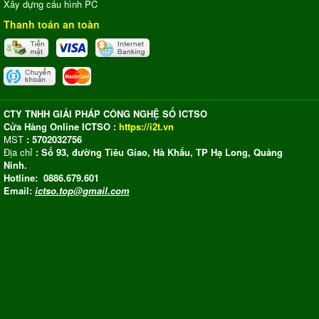
Xây dựng cấu hình PC
Thanh toán an toàn
CTY TNHH GIẢI PHÁP CÔNG NGHỆ SỐ ICTSO
Cửa Hàng Online ICTSO :
https://i2t.vn
MST
: 5702032756
Địa chỉ
: Số 93, đường Tiêu Giao, Hà Khẩu, TP Hạ Long, Quảng
Ninh.
Hotline: 0886.679.601
Email:
ictso.top@gmail.com