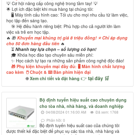
💡 Cơ hội nâng cấp công nghệ trong tầm tay! 💡
🌟 Lợi ích đặc biệt khi mua hàng tại chúng tôi:
🖥️ Máy tính cấu hình cao: Tối ưu cho mọi nhu cầu từ làm việc,
học tập đến sáng tạo.
🎯 Hệ điều hành riêng biệt: Phù hợp cho cả người lớn làm
việc và trẻ em học tập.
🔥 🎁
Khuyến mại khủng trị giá 8 triệu đồng! ⭐ Chỉ áp dụng
cho 50 đơn hàng đầu tiên
🔥
⏳
Nhanh tay lựa chọn – số lượng có hạn!
🎓 Khóa học đào tạo chuyên sâu miễn phí:
✨ Học cách tự tạo ra những sản phẩm công nghệ độc đáo!
🎁 Phụ kiện khuyến mại đầy đủ: 🖥️ Màn hình chất lượng
cao kèm 🖱️ Chuột & ⌨️ Bàn phím hiện đại
👉
tại đây 🛒
🌐
Xem chi tiết và đặt hàng
Bộ định tuyến hiệu suất cao chuyên dụng
cho tòa nhà, nhà hàng, và doanh nghiệp
04/08/2024 01:16:00 AM
Đã xem: 1768
Phản hồi: 0
Bộ định tuyến hiệu suất cao của chúng tôi
được thiết kế đặc biệt để phục vụ các tòa nhà, nhà hàng và