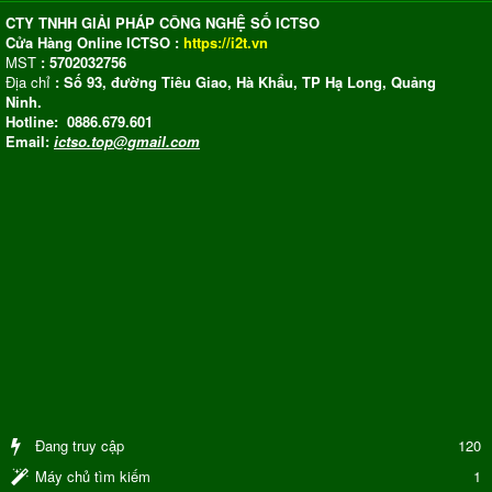
CTY TNHH GIẢI PHÁP CÔNG NGHỆ SỐ ICTSO
Cửa Hàng Online ICTSO :
https://i2t.vn
MST
: 5702032756
Địa chỉ
: Số 93, đường Tiêu Giao, Hà Khẩu, TP Hạ Long, Quảng
Ninh.
Hotline: 0886.679.601
Email:
ictso.top@gmail.com
Đang truy cập
120
Máy chủ tìm kiếm
1