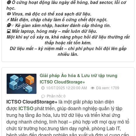
🔴 Ổ cứng hoạt động lâu ngày dễ hỏng, bad sector, lỗi cơ
học.
🦠 Virus, mã độc có thể xoá sạch dữ liệu.
⚡ Mất điện, chập cháy làm ổ cứng chết đột ngột.
🕵️♂️ Kẻ gian xâm nhập, hacker đánh cắp thông tin.
💻 Mất laptop, hỏng máy – mất luôn dữ liệu.
Một khi sự cố xảy ra, khả năng phục hồi dữ liệu thường rất
thấp hoặc rất tốn kém.
Dữ liệu mất – kỷ niệm mất – chi phí phục hồi đội lên gấp
nhiều lần.
Giải pháp Ảo hóa & Lưu trữ tập trung
ICTSO CloudStorage+
10/07/2025 12:20:00 AM
Đã xem: 1709
Phản hồi: 0
ICTSO CloudStorage+
là một giải pháp toàn diện
được
ICTSO
phát triển, giúp doanh nghiệp quản lý tập
trung hạ tầng ảo hóa, lưu trữ dữ liệu và triển khai ứng
dụng nhanh chóng, linh hoạt – phù hợp với mọi quy mô tổ
chức từ trường học,trung tâm dạy nghề, phòng Lab IT,
bệnh viện đến doanh nghiệp sản xuất và đơn vị cung cấp