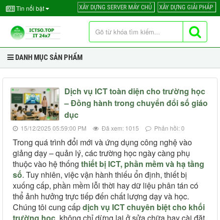
XÂY DỰNG SERVER MÁY CHỦ
XÂY DỰNG GIẢI PHÁP
Tin nổi bật
DANH MỤC SẢN PHẨM
Dịch vụ ICT toàn diện cho trường học
– Đồng hành trong chuyển đổi số giáo
dục
15/12/2025 05:59:00 PM
Đã xem: 1015
Phản hồi: 0
Trong quá trình đổi mới và ứng dụng công nghệ vào
giảng dạy – quản lý, các trường học ngày càng phụ
thuộc vào hệ thống
thiết bị ICT, phần mềm và hạ tầng
số
. Tuy nhiên, việc vận hành thiếu ổn định, thiết bị
xuống cấp, phần mềm lỗi thời hay dữ liệu phân tán có
thể ảnh hưởng trực tiếp đến chất lượng dạy và học.
Chúng tôi cung cấp
dịch vụ ICT chuyên biệt cho khối
trường học
, không chỉ dừng lại ở sửa chữa hay cài đặt,