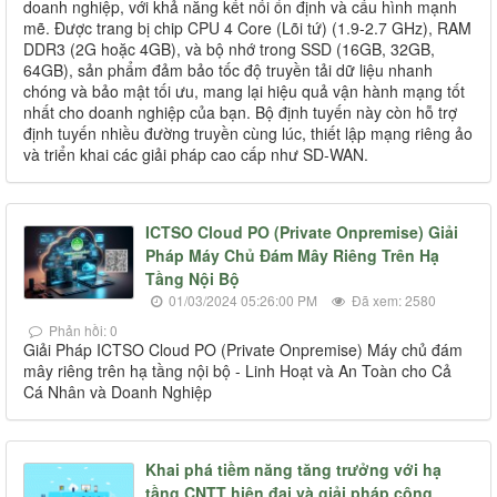
doanh nghiệp, với khả năng kết nối ổn định và cấu hình mạnh
mẽ. Được trang bị chip CPU 4 Core (Lõi tứ) (1.9-2.7 GHz), RAM
DDR3 (2G hoặc 4GB), và bộ nhớ trong SSD (16GB, 32GB,
64GB), sản phẩm đảm bảo tốc độ truyền tải dữ liệu nhanh
chóng và bảo mật tối ưu, mang lại hiệu quả vận hành mạng tốt
nhất cho doanh nghiệp của bạn. Bộ định tuyến này còn hỗ trợ
định tuyến nhiều đường truyền cùng lúc, thiết lập mạng riêng ảo
và triển khai các giải pháp cao cấp như SD-WAN.
ICTSO Cloud PO (Private Onpremise) Giải
Pháp Máy Chủ Đám Mây Riêng Trên Hạ
Tầng Nội Bộ
01/03/2024 05:26:00 PM
Đã xem: 2580
Phản hồi: 0
Giải Pháp ICTSO Cloud PO (Private Onpremise) Máy chủ đám
mây riêng trên hạ tầng nội bộ - Linh Hoạt và An Toàn cho Cả
Cá Nhân và Doanh Nghiệp
Khai phá tiềm năng tăng trưởng với hạ
tầng CNTT hiện đại và giải pháp công