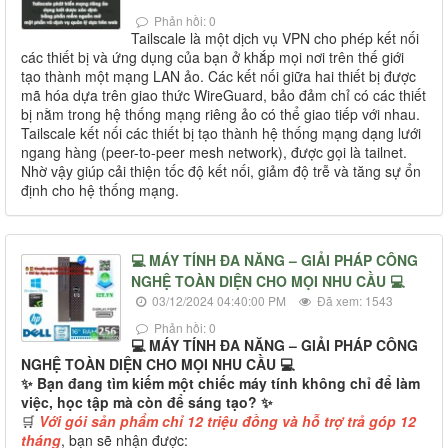
Phản hồi: 0
Tailscale là một dịch vụ VPN cho phép kết nối
các thiết bị và ứng dụng của bạn ở khắp mọi nơi trên thế giới
tạo thành một mạng LAN ảo. Các kết nối giữa hai thiết bị được
mã hóa dựa trên giao thức WireGuard, bảo đảm chỉ có các thiết
bị nằm trong hệ thống mạng riêng ảo có thể giao tiếp với nhau.
Tailscale kết nối các thiết bị tạo thành hệ thống mạng dạng lưới
ngang hàng (peer-to-peer mesh network), được gọi là tailnet.
Nhờ vậy giúp cải thiện tốc độ kết nối, giảm độ trễ và tăng sự ổn
định cho hệ thống mạng.
💻 MÁY TÍNH ĐA NĂNG – GIẢI PHÁP CÔNG
NGHỆ TOÀN DIỆN CHO MỌI NHU CẦU 💻
03/12/2024 04:40:00 PM
Đã xem: 1543
Phản hồi: 0
💻 MÁY TÍNH ĐA NĂNG – GIẢI PHÁP CÔNG
NGHỆ TOÀN DIỆN CHO MỌI NHU CẦU 💻
✨ Bạn đang tìm kiếm một chiếc máy tính không chỉ để làm
việc, học tập mà còn để sáng tạo? ✨
🛒
Với gói sản phẩm chỉ 12 triệu đồng và hỗ trợ trả góp 12
tháng
, bạn sẽ nhận được: