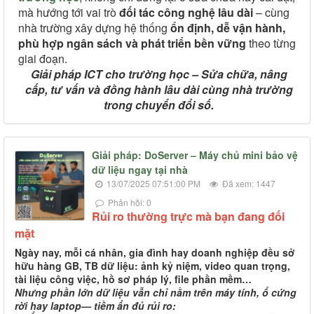
mà hướng tới vai trò
đối tác công nghệ lâu dài
– cùng
nhà trường xây dựng hệ thống
ổn định, dễ vận hành,
phù hợp ngân sách và phát triển bền vững
theo từng
giai đoạn.
Giải pháp ICT cho trường học – Sửa chữa, nâng
cấp, tư vấn và đồng hành lâu dài cùng nhà trường
trong chuyển đổi số.
Giải pháp: DoServer – Máy chủ mini bảo vệ
dữ liệu ngay tại nhà
13/07/2025 07:51:00 PM
Đã xem: 1447
Phản hồi: 0
Rủi ro thường trực mà bạn đang đối
mặt
Ngày nay, mỗi cá nhân, gia đình hay doanh nghiệp đều sở
hữu hàng GB, TB dữ liệu: ảnh kỷ niệm, video quan trọng,
tài liệu công việc, hồ sơ pháp lý, file phần mềm…
Nhưng phần lớn dữ liệu vẫn chỉ nằm trên máy tính, ổ cứng
rời hay laptop— tiềm ẩn đủ rủi ro: