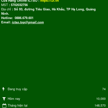
Cửa Hàng Online ICTSO :
https://i2t.vn
MST
: 5702032756
Địa chỉ
: Số 93, đường Tiêu Giao, Hà Khẩu, TP Hạ Long, Quảng
Ninh.
Hotline: 0886.679.601
Email:
ictso.top@gmail.com
Đang truy cập
74
10,000
Hôm nay
Tháng hiện tại
148,570