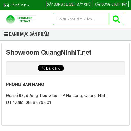
XÂY DỰNG SERVER MÁY CHỦ
XÂY DỰNG GIẢI PHÁP
Tin nổi bật
DANH MỤC SẢN PHẨM
Showroom QuangNinhIT.net
PHÒNG BÁN HÀNG
Đc: số 93, đường Tiêu Giao, TP Hạ Long, Quảng Ninh
ĐT / Zalo: 0886 679 601