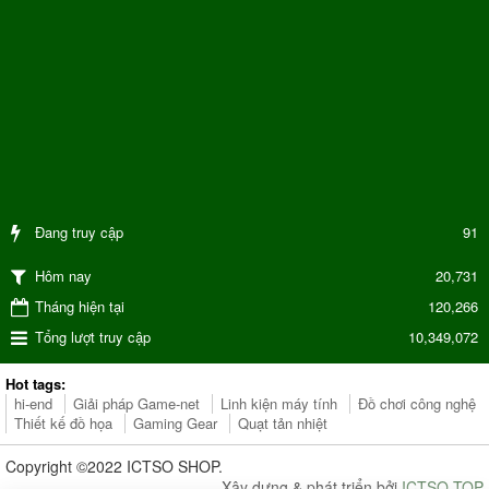
Đang truy cập
91
20,731
Hôm nay
Tháng hiện tại
120,266
Tổng lượt truy cập
10,349,072
Hot tags:
hi-end
Giải pháp Game-net
Linh kiện máy tính
Đồ chơi công nghệ
Thiết kế đồ họa
Gaming Gear
Quạt tản nhiệt
Copyright ©2022 ICTSO SHOP.
Xây dựng & phát triển bởi
ICTSO.TOP