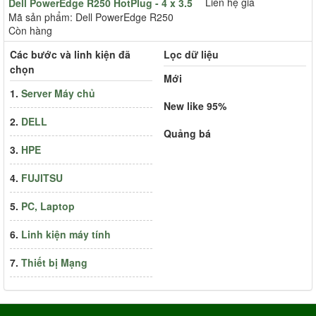
Liên hệ giá
Dell PowerEdge R250 HotPlug - 4 x 3.5
Mã sản phẩm: Dell PowerEdge R250
Còn hàng
Các bước và linh kiện đã
Lọc dữ liệu
chọn
Mới
1.
Server Máy chủ
New like 95%
2.
DELL
Quảng bá
3.
HPE
4.
FUJITSU
5.
PC, Laptop
6.
Linh kiện máy tính
7.
Thiết bị Mạng