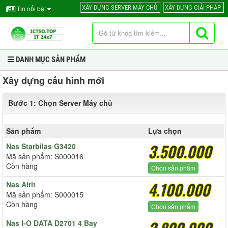
XÂY DỰNG SERVER MÁY CHỦ
XÂY DỰNG GIẢI PHÁP
Tin nổi bật
DANH MỤC SẢN PHẨM
Xây dựng cấu hình mới
Bước 1: Chọn Server Máy chủ
Sản phẩm
Lựa chọn
3.500.000
Nas Starbilas G3420
Mã sản phẩm: S000016
Còn hàng
Chọn sản phẩm
4.100.000
Nas Alrit
Mã sản phẩm: S000015
Còn hàng
Chọn sản phẩm
Nas I-O DATA D2701 4 Bay