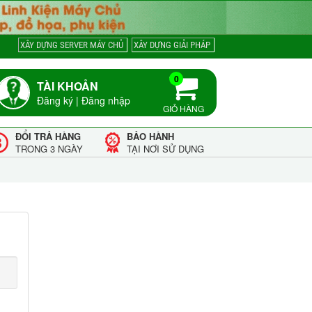
XÂY DỰNG SERVER MÁY CHỦ
XÂY DỰNG GIẢI PHÁP
0
TÀI KHOẢN
Đăng ký
|
Đăng nhập
GIỎ HÀNG
ĐỔI TRẢ HÀNG
BẢO HÀNH
TRONG 3 NGÀY
TẠI NƠI SỬ DỤNG