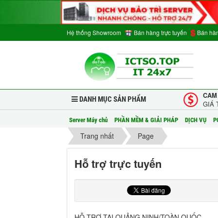
Hệ thống Showroom
Bán hàng trực tuyến
Bán hàn
CAM
DANH MỤC SẢN PHẨM
GIÁ 
Server Máy chủ
PHẦN MỀM & GIẢI PHÁP
DỊCH VỤ
P
Trang nhất
Page
Hỗ trợ trực tuyến
HỖ TRỢ TẠI QUẢNG NINH/TOÀN QUỐC