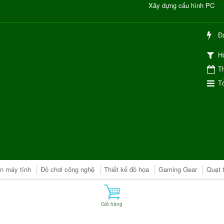
Xây dựng cấu hình PC
Đ
H
Th
Tổ
ện máy tính
Đồ chơi công nghệ
Thiết kế đồ họa
Gaming Gear
Quạt 
Giỏ hàng