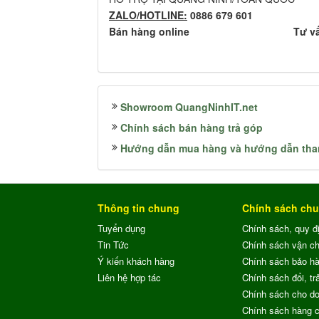
ZALO/HOTLINE:
0886 679 601
Bán hàng online
Tư v
Showroom QuangNinhIT.net
Chính sách bán hàng trả góp
Hướng dẫn mua hàng và hướng dẫn tha
Thông tin chung
Chính sách ch
Tuyển dụng
Chính sách, quy đ
Tin Tức
Chính sách vận c
Ý kiến khách hàng
Chính sách bảo h
Liên hệ hợp tác
Chính sách đổi, trả
Chính sách cho do
Chính sách hàng 