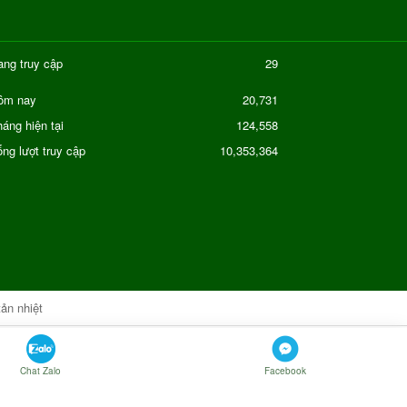
ang truy cập
29
20,731
ôm nay
áng hiện tại
124,558
ng lượt truy cập
10,353,364
tản nhiệt
Xây dựng & phát triển bởi
ICTSO.TOP
Chat Zalo
Facebook