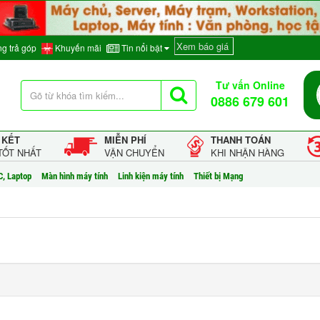
Xem báo giá
g trả góp
Khuyến mãi
Tin nổi bật
Tư vấn Online
0886 679 601
 KẾT
MIỄN PHÍ
THANH TOÁN
TỐT NHẤT
VẬN CHUYỂN
KHI NHẬN HÀNG
C, Laptop
Màn hình máy tính
Linh kiện máy tính
Thiết bị Mạng