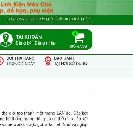
XÂY DỰNG SERVER MÁY CHỦ
XÂY DỰNG GIẢI PHÁP
0
TÀI KHOẢN
Đăng ký
|
Đăng nhập
GIỎ HÀNG
ĐỔI TRẢ HÀNG
BẢO HÀNH
TRONG 3 NGÀY
TẠI NƠI SỬ DỤNG
ên thế giới tạo thành một mạng LAN ảo. Các kết
ong hệ thống mạng riêng ảo có thể giao tiếp với
sh network), được gọi là tailnet. Nhờ vậy giúp