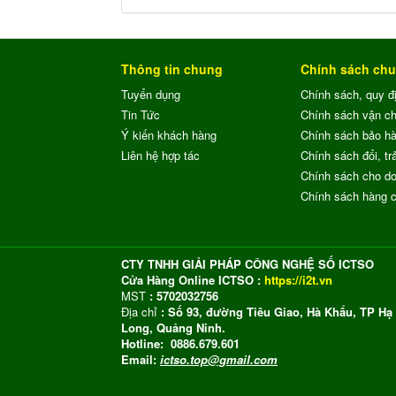
Thông tin chung
Chính sách ch
Tuyển dụng
Chính sách, quy đ
Tin Tức
Chính sách vận c
Ý kiến khách hàng
Chính sách bảo h
Liên hệ hợp tác
Chính sách đổi, trả
Chính sách cho do
Chính sách hàng 
CTY TNHH GIẢI PHÁP CÔNG NGHỆ SỐ ICTSO
Cửa Hàng Online ICTSO :
https://i2t.vn
MST
: 5702032756
Địa chỉ
: Số 93, đường Tiêu Giao, Hà Khẩu, TP Hạ
Long, Quảng Ninh.
Hotline: 0886.679.601
Email:
ictso.top@gmail.com