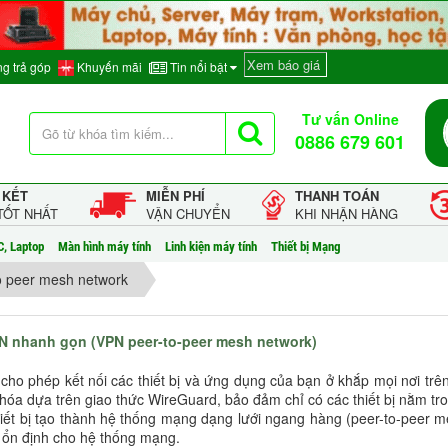
Xem báo giá
g trả góp
Khuyến mãi
Tin nổi bật
Tư vấn Online
0886 679 601
 KẾT
MIỄN PHÍ
THANH TOÁN
TỐT NHẤT
VẬN CHUYỂN
KHI NHẬN HÀNG
C, Laptop
Màn hình máy tính
Linh kiện máy tính
Thiết bị Mạng
o peer mesh network
VPN nhanh gọn (VPN peer-to-peer mesh network)
 cho phép kết nối các thiết bị và ứng dụng của bạn ở khắp mọi nơi tr
ã hóa dựa trên giao thức WireGuard, bảo đảm chỉ có các thiết bị nằm tr
thiết bị tạo thành hệ thống mạng dạng lưới ngang hàng (peer-to-peer me
sự ổn định cho hệ thống mạng.