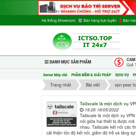
Hệ thống Showroom
Bán hàng trực tuyến
Bán hàn
CAM
DANH MỤC SẢN PHẨM
GIÁ 
Server Máy chủ
PHẦN MỀM & GIẢI PHÁP
DỊCH VỤ
P
Trang nhất
Bài viết
vpn peer t
Tailscale là một dịch vụ 
19:26 18/05/2022
Tailscale là một dịch vụ VPN
nối giữa hai thiết bị được m
nhau. Tailscale kết nối các 
cải thiện tốc độ kết nối, giảm độ trễ và tăng 