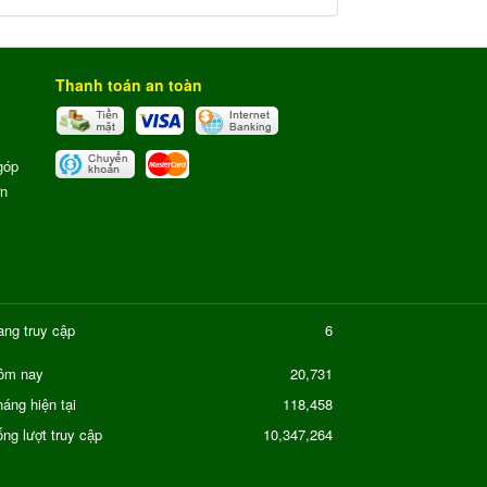
Thanh toán an toàn
góp
ơn
ang truy cập
6
20,731
ôm nay
áng hiện tại
118,458
ng lượt truy cập
10,347,264