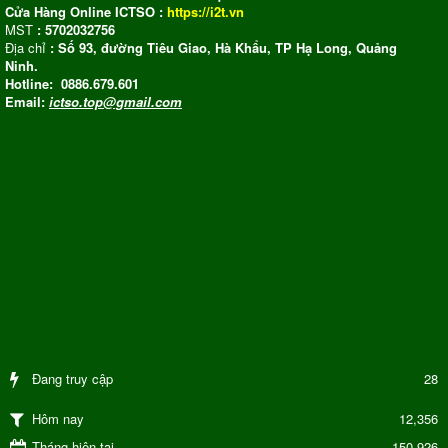
Cửa Hàng Online ICTSO :
https://i2t.vn
MST
: 5702032756
Địa chỉ
: Số 93, đường Tiêu Giao, Hà Khẩu, TP Hạ Long, Quảng
Ninh.
Hotline: 0886.679.601
Email:
ictso.top@gmail.com
Đang truy cập
28
12,356
Hôm nay
Tháng hiện tại
150,926