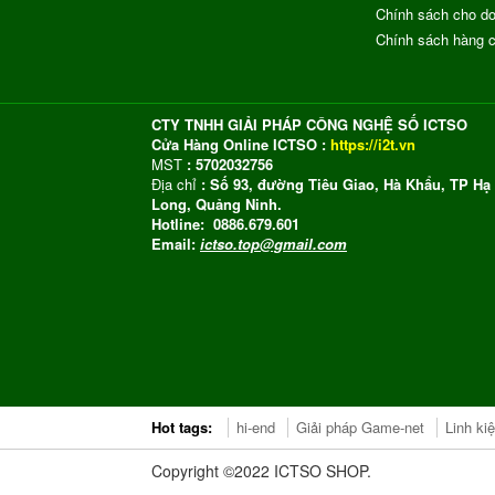
Chính sách cho do
Chính sách hàng 
CTY TNHH GIẢI PHÁP CÔNG NGHỆ SỐ ICTSO
Cửa Hàng Online ICTSO :
https://i2t.vn
MST
: 5702032756
Địa chỉ
: Số 93, đường Tiêu Giao, Hà Khẩu, TP Hạ
Long, Quảng Ninh.
Hotline: 0886.679.601
Email:
ictso.top@gmail.com
Hot tags:
hi-end
Giải pháp Game-net
Linh ki
Copyright ©2022 ICTSO SHOP.