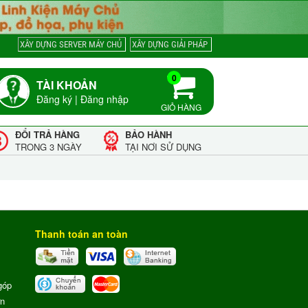
XÂY DỰNG SERVER MÁY CHỦ
XÂY DỰNG GIẢI PHÁP
0
TÀI KHOẢN
Đăng ký
|
Đăng nhập
GIỎ HÀNG
ĐỔI TRẢ HÀNG
BẢO HÀNH
TRONG 3 NGÀY
TẠI NƠI SỬ DỤNG
Thanh toán an toàn
góp
ơn