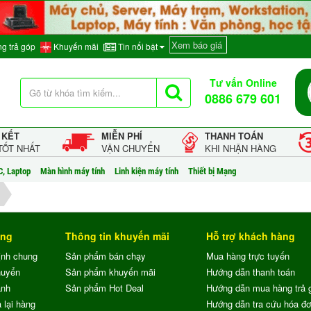
Xem báo giá
g trả góp
Khuyến mãi
Tin nổi bật
Tư vấn Online
0886 679 601
 KẾT
MIỄN PHÍ
THANH TOÁN
TỐT NHẤT
VẬN CHUYỂN
KHI NHẬN HÀNG
C, Laptop
Màn hình máy tính
Linh kiện máy tính
Thiết bị Mạng
ung
Thông tin khuyến mãi
Hỗ trợ khách hàng
ịnh chung
Sản phẩm bán chạy
Mua hàng trực tuyến
huyển
Sản phẩm khuyến mãi
Hướng dẫn thanh toán
ành
Sản phẩm Hot Deal
Hướng dẫn mua hàng trả 
 lại hàng
Hướng dẫn tra cứu hóa đ