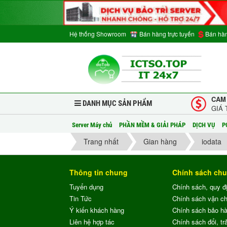
Hệ thống Showroom
Bán hàng trực tuyến
Bán hàn
CAM
DANH MỤC SẢN PHẨM
GIÁ 
Server Máy chủ
PHẦN MỀM & GIẢI PHÁP
DỊCH VỤ
P
Trang nhất
Gian hàng
iodata
Thông tin chung
Chính sách ch
Tuyển dụng
Chính sách, quy đ
Tin Tức
Chính sách vận c
Ý kiến khách hàng
Chính sách bảo h
Liên hệ hợp tác
Chính sách đổi, trả