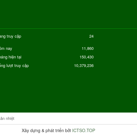
ang truy cập
24
11,860
ôm nay
áng hiện tại
150,430
ng lượt truy cập
10,379,236
tản nhiệt
Xây dựng & phát triển bởi
ICTSO.TOP