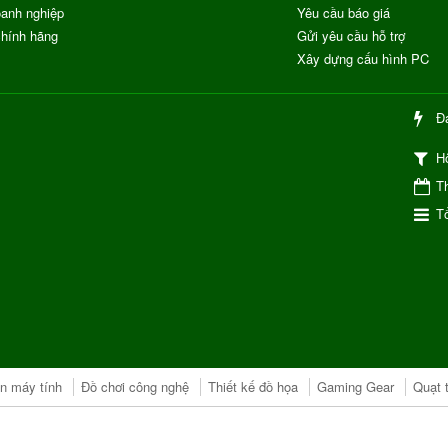
anh nghiệp
Yêu cầu báo giá
chính hãng
Gửi yêu cầu hỗ trợ
Xây dựng cấu hình PC
Đ
H
Th
Tổ
ện máy tính
Đồ chơi công nghệ
Thiết kế đồ họa
Gaming Gear
Quạt 