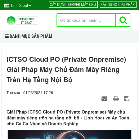
XÂY DỰNG SERVER MÁY CHỦ
XÂY DỰNG GIẢI PHÁP
Tin nổi bật
DANH MỤC SẢN PHẨM
ICTSO Cloud PO (Private Onpremise)
Giải Pháp Máy Chủ Đám Mây Riêng
Trên Hạ Tầng Nội Bộ
Thứ sáu - 01/03/2024 17:26
Giải Pháp ICTSO Cloud PO (Private Onpremise) Máy chủ
đám mây riêng trên hạ tầng nội bộ - Linh Hoạt và An Toàn
cho Cả Cá Nhân và Doanh Nghiệp