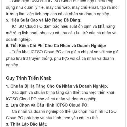
- Giao diện DSM của ICTSO Cloud PO tích hợp nhiều ứng
dụng như quản lý file, máy chủ web, máy chủ email, tạo ra môi
trường làm việc tích hợp cho cả cá nhân và doanh nghiệp.
5. Hiệu Suất Cao và Mở Rộng Dễ Dàng:
- ICTSO Cloud PO đảm bảo hiệu suất ổn định và khả năng
mở rộng linh hoạt, phục vụ cả nhu cầu lưu trữ của cá nhân và
doanh nghiệp.
6. Tiết Kiệm Chi Phí Cho Cá Nhân và Doanh Nghiệp:
- Triển khai ICTSO Cloud PO giúp giảm chi phí so với các giải
pháp lưu trữ truyền thống, phù hợp với cả cá nhân và doanh
nghiệp.
Quy Trình Triển Khai:
1. Chuẩn Bị Hạ Tầng Cho Cá Nhân và Doanh Nghiệp:
- Xác định và chuẩn bị hạ tầng cần thiết cho việc triển khai
ICTSO Cloud PO cho cả cá nhân và doanh nghiệp.
2. Lựa Chọn và Cấu Hình ICTSO Cloud PO:
- Cá nhân và doanh nghiệp có thể lựa chọn mô hình ICTSO
Cloud PO phù hợp và cấu hình theo yêu cầu cụ thể.
3. Thiết Lập Bảo Mật: