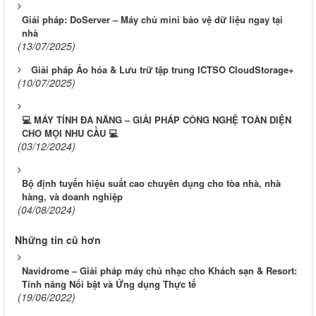
Giải pháp: DoServer – Máy chủ mini bảo vệ dữ liệu ngay tại
nhà
(13/07/2025)
Giải pháp Ảo hóa & Lưu trữ tập trung ICTSO CloudStorage+
(10/07/2025)
💻 MÁY TÍNH ĐA NĂNG – GIẢI PHÁP CÔNG NGHỆ TOÀN DIỆN
CHO MỌI NHU CẦU 💻
(03/12/2024)
Bộ định tuyến hiệu suất cao chuyên dụng cho tòa nhà, nhà
hàng, và doanh nghiệp
(04/08/2024)
Những tin cũ hơn
Navidrome – Giải pháp máy chủ nhạc cho Khách sạn & Resort:
Tính năng Nổi bật và Ứng dụng Thực tế
(19/06/2022)