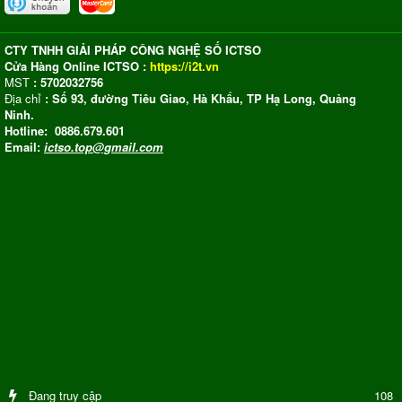
CTY TNHH GIẢI PHÁP CÔNG NGHỆ SỐ ICTSO
Cửa Hàng Online ICTSO :
https://i2t.vn
MST
: 5702032756
Địa chỉ
: Số 93, đường Tiêu Giao, Hà Khẩu, TP Hạ Long, Quảng
Ninh.
Hotline: 0886.679.601
Email:
ictso.top@gmail.com
Đang truy cập
108