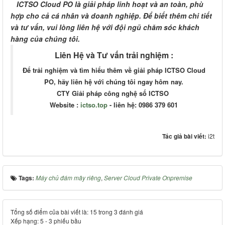
ICTSO Cloud PO là giải pháp linh hoạt và an toàn, phù
hợp cho cả cá nhân và doanh nghiệp. Để biết thêm chi tiết
và tư vấn, vui lòng liên hệ với đội ngũ chăm sóc khách
hàng của chúng tôi.
Liên Hệ và Tư vấn trải nghiệm :
Để trải nghiệm và tìm hiểu thêm về giải pháp ICTSO Cloud
PO, hãy liên hệ với chúng tôi ngay hôm nay.
CTY Giải pháp công nghệ số ICTSO
Website :
ictso.top
- liên hệ: 0986 379 601
Tác giả bài viết:
i2t
Tags:
Máy chủ đám mây riêng
,
Server Cloud Private Onpremise
Tổng số điểm của bài viết là: 15 trong 3 đánh giá
Xếp hạng:
5
-
3
phiếu bầu