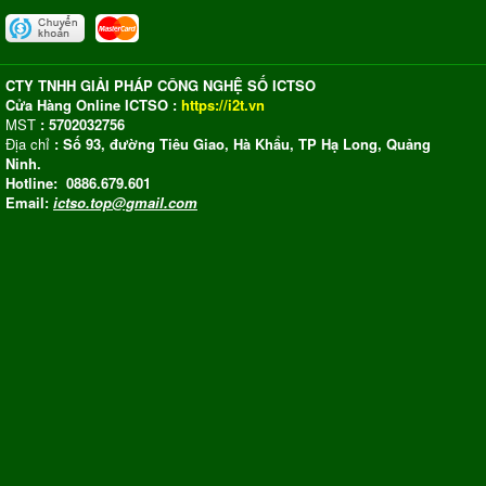
CTY TNHH GIẢI PHÁP CÔNG NGHỆ SỐ ICTSO
Cửa Hàng Online ICTSO :
https://i2t.vn
MST
: 5702032756
Địa chỉ
: Số 93, đường Tiêu Giao, Hà Khẩu, TP Hạ Long, Quảng
Ninh.
Hotline: 0886.679.601
Email:
ictso.top@gmail.com