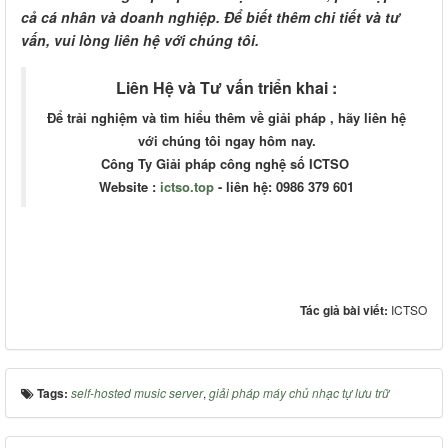
cả cá nhân và doanh nghiệp. Để biết thêm chi tiết và tư
vấn, vui lòng liên hệ với chúng tôi.
Liên Hệ và Tư vấn triển khai :
Để trải nghiệm và tìm hiểu thêm về giải pháp , hãy liên hệ
với chúng tôi ngay hôm nay.
Công Ty Giải pháp công nghệ số ICTSO
Website :
ictso.top
- liên hệ: 0986 379 601
Tác giả bài viết:
ICTSO
Tags:
self-hosted music server
,
giải pháp máy chủ nhạc tự lưu trữ