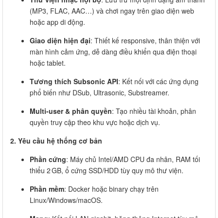
(MP3, FLAC, AAC…) và chơi ngay trên giao diện web
hoặc app di động.
Giao diện hiện đại
: Thiết kế responsive, thân thiện với
màn hình cảm ứng, dễ dàng điều khiển qua điện thoại
hoặc tablet.
Tương thích Subsonic API
: Kết nối với các ứng dụng
phổ biến như DSub, Ultrasonic, Substreamer.
Multi-user & phân quyền
: Tạo nhiều tài khoản, phân
quyền truy cập theo khu vực hoặc dịch vụ.
2. Yêu cầu hệ thống cơ bản
Phần cứng
: Máy chủ Intel/AMD CPU đa nhân, RAM tối
thiểu 2 GB, ổ cứng SSD/HDD tùy quy mô thư viện.
Phần mềm
: Docker hoặc binary chạy trên
Linux/Windows/macOS.