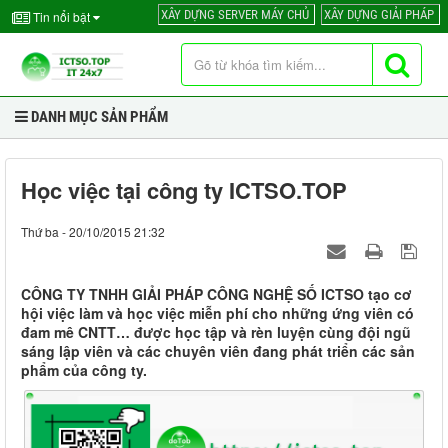
XÂY DỰNG SERVER MÁY CHỦ
XÂY DỰNG GIẢI PHÁP
Tin nổi bật
DANH MỤC SẢN PHẨM
Học việc tại công ty ICTSO.TOP
Thứ ba - 20/10/2015 21:32
CÔNG TY TNHH GIẢI PHÁP CÔNG NGHỆ SỐ ICTSO tạo cơ
hội việc làm và học việc miễn phí cho những ứng viên có
đam mê CNTT… được học tập và rèn luyện cùng đội ngũ
sáng lập viên và các chuyên viên đang phát triển các sản
phẩm của công ty.