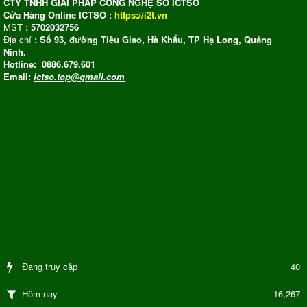
CTY TNHH GIẢI PHÁP CÔNG NGHỆ SỐ ICTSO
Cửa Hàng Online ICTSO :
https://i2t.vn
MST
: 5702032756
Địa chỉ
: Số 93, đường Tiêu Giao, Hà Khẩu, TP Hạ Long, Quảng
Ninh.
Hotline: 0886.679.601
Email:
ictso.top@gmail.com
Đang truy cập
40
16,267
Hôm nay