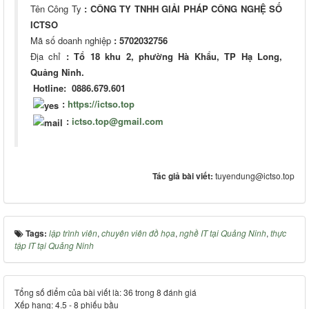
Tên Công Ty
: CÔNG TY TNHH GIẢI PHÁP CÔNG NGHỆ SỐ
ICTSO
Mã số doanh nghiệp
: 5702032756
Địa chỉ
: Tổ 18 khu 2, phường Hà Khẩu, TP Hạ Long,
Quảng Ninh.
Hotline: 0886.679.601
:
https://ictso.top
:
ictso.top@gmail.com
Tác giả bài viết:
tuyendung@ictso.top
Tags:
lập trình viên
,
chuyên viên đồ họa
,
nghề IT tại Quảng Ninh
,
thực
tập IT tại Quảng Ninh
Tổng số điểm của bài viết là: 36 trong 8 đánh giá
Xếp hạng:
4.5
-
8
phiếu bầu