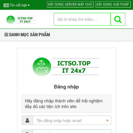
XÂY DỰNG SERVER MÁY CHỦ
XÂY DỰNG GIẢI PHÁP
Tin nổi bật
DANH MỤC SẢN PHẨM
Đăng nhập
Hãy đăng nhập thành viên để trải nghiệm
đầy đủ các tiện ích trên site