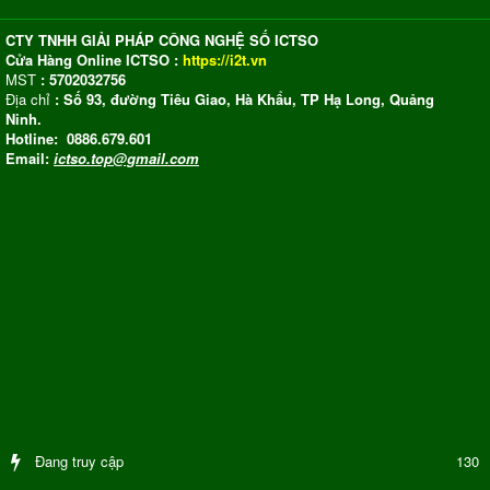
CTY TNHH GIẢI PHÁP CÔNG NGHỆ SỐ ICTSO
Cửa Hàng Online ICTSO :
https://i2t.vn
MST
: 5702032756
Địa chỉ
: Số 93, đường Tiêu Giao, Hà Khẩu, TP Hạ Long, Quảng
Ninh.
Hotline: 0886.679.601
Email:
ictso.top@gmail.com
Đang truy cập
130