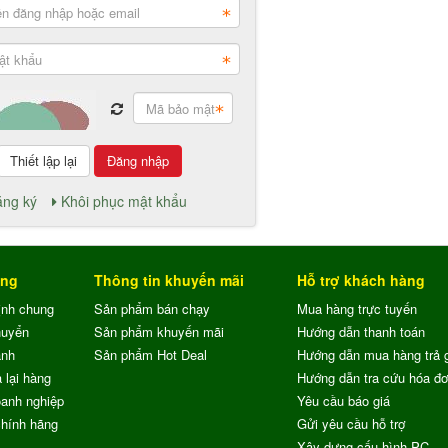
Đăng nhập
ng ký
Khôi phục mật khẩu
ung
Thông tin khuyến mãi
Hỗ trợ khách hàng
ịnh chung
Sản phẩm bán chạy
Mua hàng trực tuyến
huyển
Sản phẩm khuyến mãi
Hướng dẫn thanh toán
ành
Sản phẩm Hot Deal
Hướng dẫn mua hàng trả 
 lại hàng
Hướng dẫn tra cứu hóa đ
anh nghiệp
Yêu cầu báo giá
chính hãng
Gửi yêu cầu hỗ trợ
Xây dựng cấu hình PC