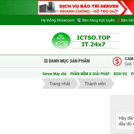
Hệ thống Showroom
Bán hàng trực tuyến
Bán hàn
CAM
DANH MỤC SẢN PHẨM
GIÁ 
Server Máy chủ
PHẦN MỀM & GIẢI PHÁP
DỊCH VỤ
P
Trang nhất
Thành viên
Hãy đăn
đầy đủ c