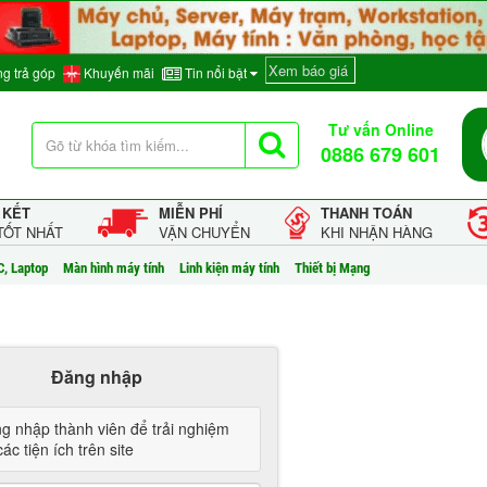
Xem báo giá
g trả góp
Khuyến mãi
Tin nổi bật
Tư vấn Online
0886 679 601
 KẾT
MIỄN PHÍ
THANH TOÁN
TỐT NHẤT
VẬN CHUYỂN
KHI NHẬN HÀNG
C, Laptop
Màn hình máy tính
Linh kiện máy tính
Thiết bị Mạng
Đăng nhập
g nhập thành viên để trải nghiệm
ác tiện ích trên site