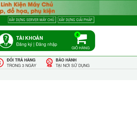
XÂY DỰNG SERVER MÁY CHỦ
XÂY DỰNG GIẢI PHÁP
0
TÀI KHOẢN
Đăng ký
|
Đăng nhập
GIỎ HÀNG
ĐỔI TRẢ HÀNG
BẢO HÀNH
TRONG 3 NGÀY
TẠI NƠI SỬ DỤNG