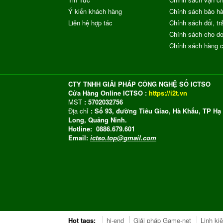
Ý kiến khách hàng
Chính sách bảo h
Liên hệ hợp tác
Chính sách đổi, trả
Chính sách cho do
Chính sách hàng 
CTY TNHH GIẢI PHÁP CÔNG NGHỆ SỐ ICTSO
Cửa Hàng Online ICTSO :
https://i2t.vn
MST
: 5702032756
Địa chỉ
: Số 93, đường Tiêu Giao, Hà Khẩu, TP Hạ
Long, Quảng Ninh.
Hotline: 0886.679.601
Email:
ictso.top@gmail.com
Hot tags:
hi-end
Giải pháp Game-net
Linh ki