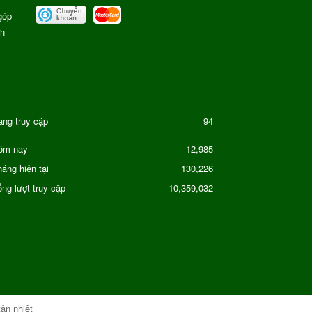
góp
ơn
ang truy cập
94
12,985
ôm nay
áng hiện tại
130,226
ng lượt truy cập
10,359,032
tản nhiệt