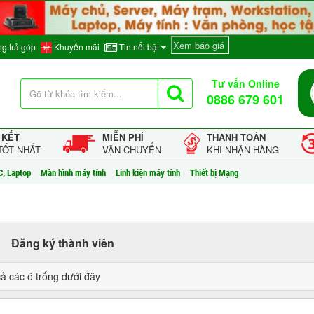
Xem báo giá
g trả góp
Khuyến mãi
Tin nổi bật
Tư vấn Online
0886 679 601
 KẾT
MIỄN PHÍ
THANH TOÁN
TỐT NHẤT
VẬN CHUYỂN
KHI NHẬN HÀNG
C, Laptop
Màn hình máy tính
Linh kiện máy tính
Thiết bị Mạng
Đăng ký thành viên
cả các ô trống dưới đây