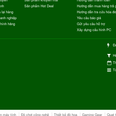
ành
Sản phẩm Hot Deal
Hướng dẫn mua hàng trả 
 lại hàng
Hướng dẫn tra cứu hóa đ
anh nghiệp
Yêu cầu báo giá
chính hãng
Gửi yêu cầu hỗ trợ
Xây dựng cấu hình PC
Đ
H
Th
Tổ
ện máy tính
Đồ chơi công nghệ
Thiết kế đồ họa
Gaming Gear
Quạt 