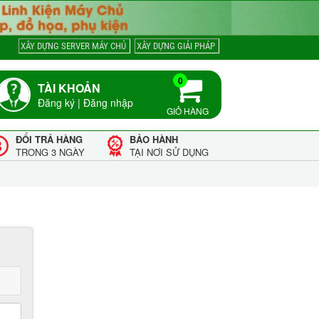
XÂY DỰNG SERVER MÁY CHỦ
XÂY DỰNG GIẢI PHÁP
0
TÀI KHOẢN
Đăng ký
|
Đăng nhập
GIỎ HÀNG
ĐỔI TRẢ HÀNG
BẢO HÀNH
TRONG 3 NGÀY
TẠI NƠI SỬ DỤNG