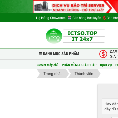
Hệ thống Showroom
Bán hàng trực tuyến
Bán hàn
CAM
DANH MỤC SẢN PHẨM
GIÁ 
Server Máy chủ
PHẦN MỀM & GIẢI PHÁP
DỊCH VỤ
P
Trang nhất
Thành viên
Hãy đăn
đầy đủ c