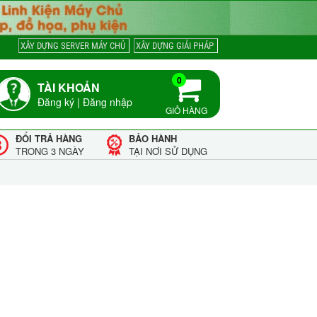
XÂY DỰNG SERVER MÁY CHỦ
XÂY DỰNG GIẢI PHÁP
0
TÀI KHOẢN
Đăng ký
|
Đăng nhập
GIỎ HÀNG
ĐỔI TRẢ HÀNG
BẢO HÀNH
TRONG 3 NGÀY
TẠI NƠI SỬ DỤNG