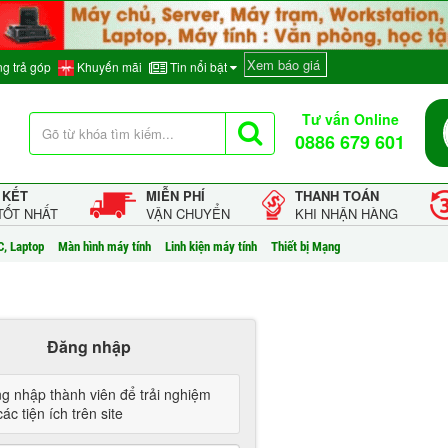
Xem báo giá
g trả góp
Khuyến mãi
Tin nổi bật
Tư vấn Online
0886 679 601
 KẾT
MIỄN PHÍ
THANH TOÁN
TỐT NHẤT
VẬN CHUYỂN
KHI NHẬN HÀNG
C, Laptop
Màn hình máy tính
Linh kiện máy tính
Thiết bị Mạng
Đăng nhập
g nhập thành viên để trải nghiệm
ác tiện ích trên site