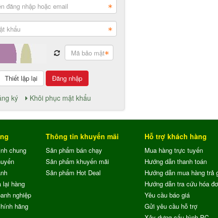
Đăng nhập
ng ký
Khôi phục mật khẩu
ung
Thông tin khuyến mãi
Hỗ trợ khách hàng
ịnh chung
Sản phẩm bán chạy
Mua hàng trực tuyến
huyển
Sản phẩm khuyến mãi
Hướng dẫn thanh toán
ành
Sản phẩm Hot Deal
Hướng dẫn mua hàng trả 
 lại hàng
Hướng dẫn tra cứu hóa đ
anh nghiệp
Yêu cầu báo giá
chính hãng
Gửi yêu cầu hỗ trợ
Xây dựng cấu hình PC