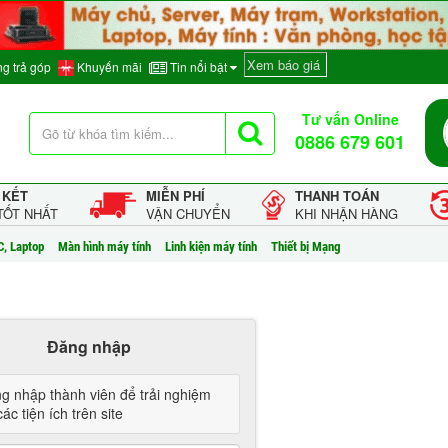
Xem báo giá
g trả góp
Khuyến mãi
Tin nổi bật
Tư vấn Online
0886 679 601
 KẾT
MIỄN PHÍ
THANH TOÁN
TỐT NHẤT
VẬN CHUYỂN
KHI NHẬN HÀNG
C, Laptop
Màn hình máy tính
Linh kiện máy tính
Thiết bị Mạng
Đăng nhập
g nhập thành viên để trải nghiệm
ác tiện ích trên site