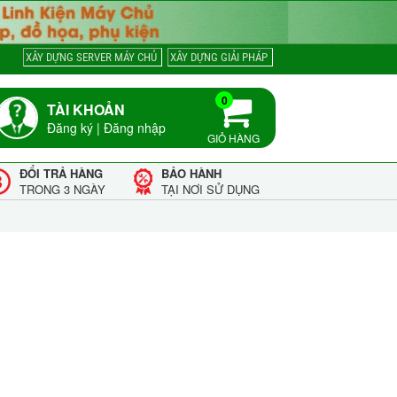
XÂY DỰNG SERVER MÁY CHỦ
XÂY DỰNG GIẢI PHÁP
0
TÀI KHOẢN
Đăng ký
|
Đăng nhập
GIỎ HÀNG
ĐỔI TRẢ HÀNG
BẢO HÀNH
TRONG 3 NGÀY
TẠI NƠI SỬ DỤNG