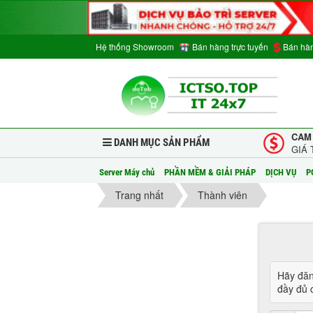
Hệ thống Showroom
Bán hàng trực tuyến
Bán hàn
CAM
DANH MỤC SẢN PHẨM
GIÁ 
Server Máy chủ
PHẦN MỀM & GIẢI PHÁP
DỊCH VỤ
P
Trang nhất
Thành viên
Hãy đăn
đầy đủ c