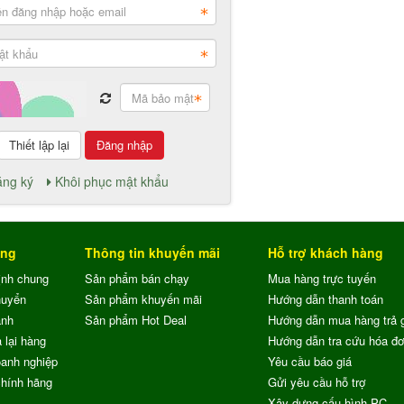
Đăng nhập
ng ký
Khôi phục mật khẩu
ung
Thông tin khuyến mãi
Hỗ trợ khách hàng
ịnh chung
Sản phẩm bán chạy
Mua hàng trực tuyến
huyển
Sản phẩm khuyến mãi
Hướng dẫn thanh toán
ành
Sản phẩm Hot Deal
Hướng dẫn mua hàng trả 
 lại hàng
Hướng dẫn tra cứu hóa đ
anh nghiệp
Yêu cầu báo giá
chính hãng
Gửi yêu cầu hỗ trợ
Xây dựng cấu hình PC